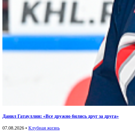
Данил Гатауллин: «Все дружно бились друг за друга»
07.08.2026 •
Клубная жизнь