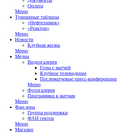
Документы
Оплата
Меню
Турнирные таблицы
«Нефтехимик»
«Реактор»
Меню
Новости
Клубная жизнь
Меню
Медиа
Видеогалерея
Голы с матчей
Клубное телевидение
Послематчевые пресс-конференции
Меню
Фотогалерея
Программки к матчам
Меню
Фан-зона
Группа поддержки
ФАН сектор
Меню
Магазин