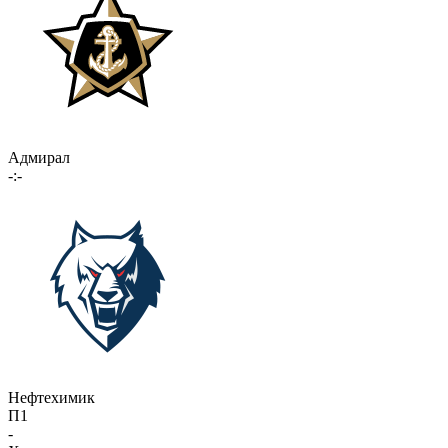
Адмирал
-:-
Нефтехимик
П1
-