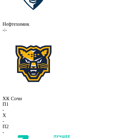
Нефтехимик
-:-
ХК Сочи
П1
-
X
-
П2
-