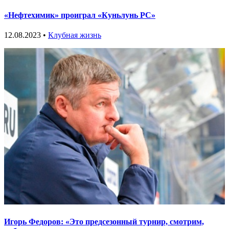
«Нефтехимик» проиграл «Куньлунь РС»
12.08.2023 •
Клубная жизнь
Игорь Федоров: «Это предсезонный турнир, смотрим,