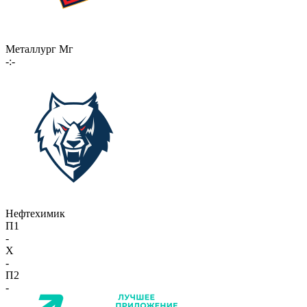
Металлург Мг
-:-
Нефтехимик
П1
-
X
-
П2
-