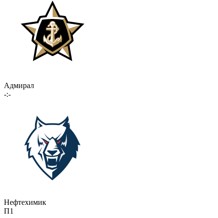
Адмирал
-:-
Нефтехимик
П1