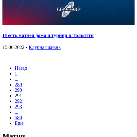
Шесть матчей дома и турнир в Тольятти
15.06.2022 •
Клубная жизнь
Назад
1
...
289
290
291
292
293
...
580
Еще
Матчи