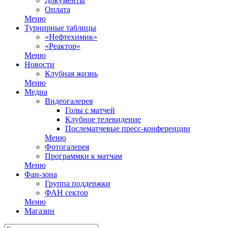
Документы
Оплата
Меню
Турнирные таблицы
«Нефтехимик»
«Реактор»
Меню
Новости
Клубная жизнь
Меню
Медиа
Видеогалерея
Голы с матчей
Клубное телевидение
Послематчевые пресс-конференции
Меню
Фотогалерея
Программки к матчам
Меню
Фан-зона
Группа поддержки
ФАН сектор
Меню
Магазин