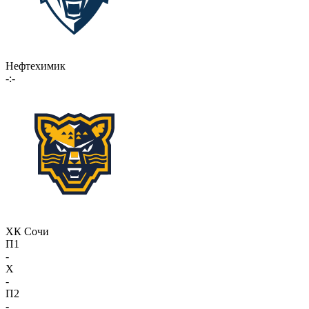
Нефтехимик
-:-
ХК Сочи
П1
-
X
-
П2
-