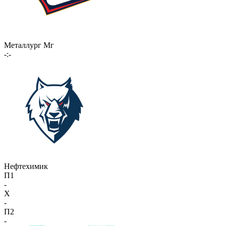
Металлург Мг
-:-
Нефтехимик
П1
-
X
-
П2
-