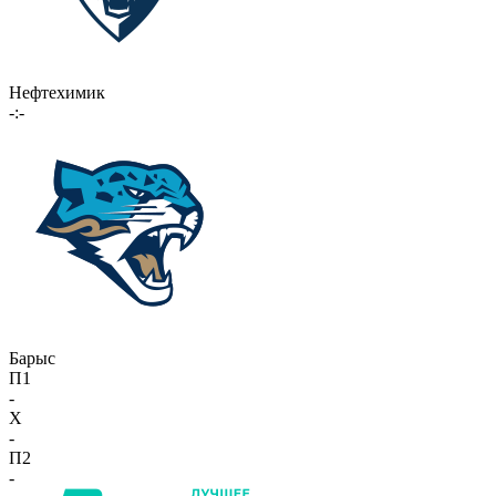
Нефтехимик
-:-
Барыс
П1
-
X
-
П2
-