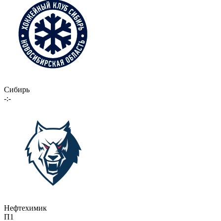
Сибирь
-:-
Нефтехимик
П1