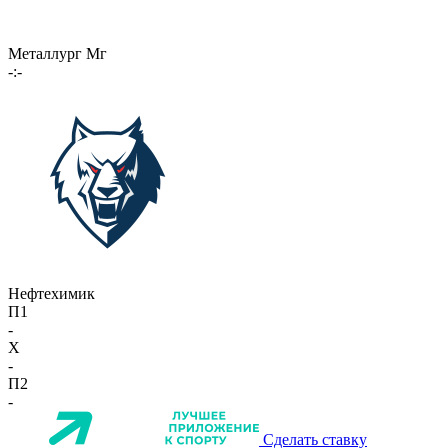
Металлург Мг
-:-
Нефтехимик
П1
-
X
-
П2
-
Сделать ставку