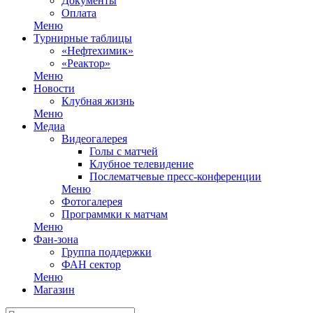
Документы
Оплата
Меню
Турнирные таблицы
«Нефтехимик»
«Реактор»
Меню
Новости
Клубная жизнь
Меню
Медиа
Видеогалерея
Голы с матчей
Клубное телевидение
Послематчевые пресс-конференции
Меню
Фотогалерея
Программки к матчам
Меню
Фан-зона
Группа поддержки
ФАН сектор
Меню
Магазин