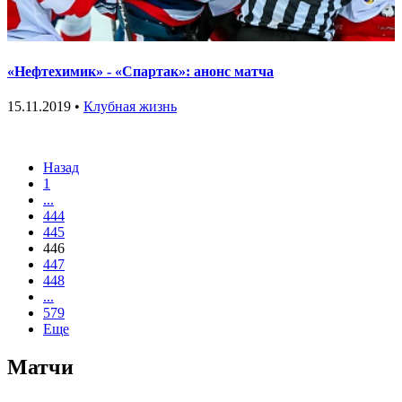
«Нефтехимик» - «Спартак»: анонс матча
15.11.2019 •
Клубная жизнь
Назад
1
...
444
445
446
447
448
...
579
Еще
Матчи