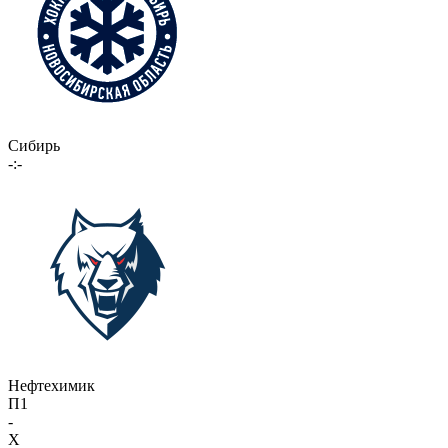
Сибирь
-:-
Нефтехимик
П1
-
X