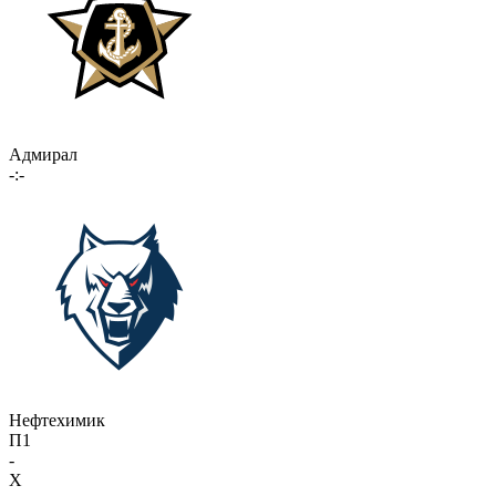
Адмирал
-:-
Нефтехимик
П1
-
X