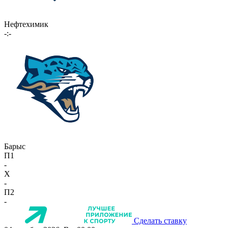
Нефтехимик
-:-
Барыс
П1
-
X
-
П2
-
Сделать ставку