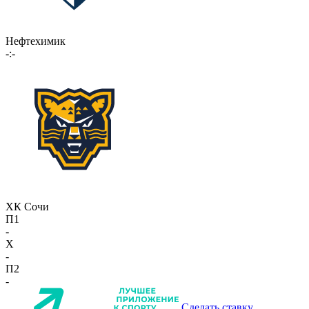
Нефтехимик
-:-
ХК Сочи
П1
-
X
-
П2
-
Сделать ставку