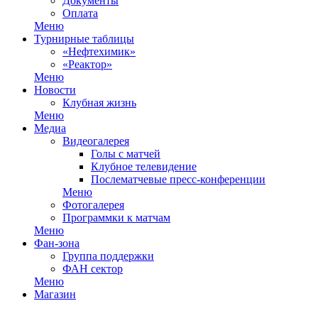
Документы
Оплата
Меню
Турнирные таблицы
«Нефтехимик»
«Реактор»
Меню
Новости
Клубная жизнь
Меню
Медиа
Видеогалерея
Голы с матчей
Клубное телевидение
Послематчевые пресс-конференции
Меню
Фотогалерея
Программки к матчам
Меню
Фан-зона
Группа поддержки
ФАН сектор
Меню
Магазин