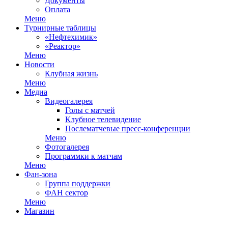
Документы
Оплата
Меню
Турнирные таблицы
«Нефтехимик»
«Реактор»
Меню
Новости
Клубная жизнь
Меню
Медиа
Видеогалерея
Голы с матчей
Клубное телевидение
Послематчевые пресс-конференции
Меню
Фотогалерея
Программки к матчам
Меню
Фан-зона
Группа поддержки
ФАН сектор
Меню
Магазин