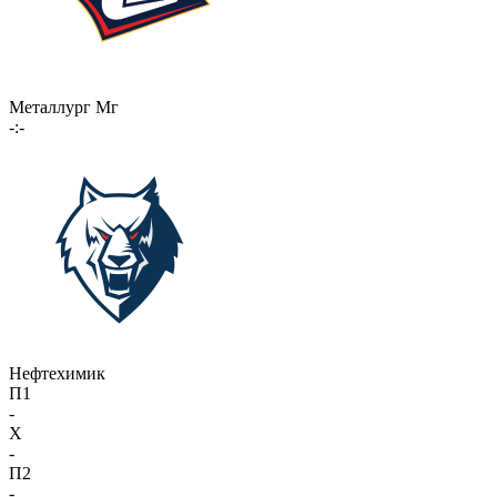
Металлург Мг
-:-
Нефтехимик
П1
-
X
-
П2
-