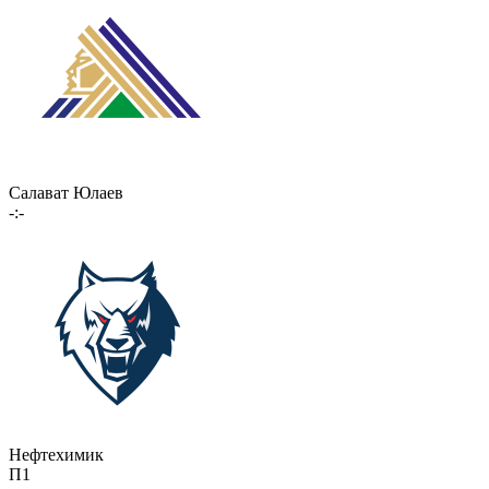
Салават Юлаев
-:-
Нефтехимик
П1