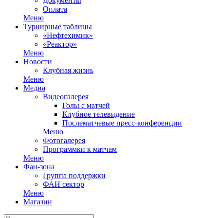
Документы
Оплата
Меню
Турнирные таблицы
«Нефтехимик»
«Реактор»
Меню
Новости
Клубная жизнь
Меню
Медиа
Видеогалерея
Голы с матчей
Клубное телевидение
Послематчевые пресс-конференции
Меню
Фотогалерея
Программки к матчам
Меню
Фан-зона
Группа поддержки
ФАН сектор
Меню
Магазин