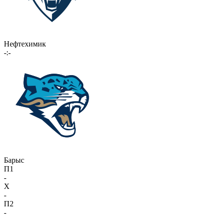
Нефтехимик
-:-
Барыс
П1
-
X
-
П2
-