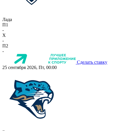
Лада
П1
-
X
-
П2
-
Сделать ставку
25 сентября 2026, Пт, 00:00