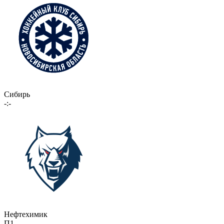
Сибирь
-:-
Нефтехимик
П1