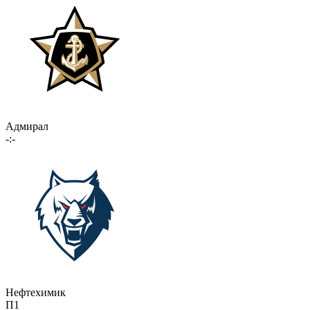
Адмирал
-:-
Нефтехимик
П1