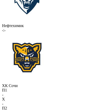
Нефтехимик
-:-
ХК Сочи
П1
-
X
-
П2