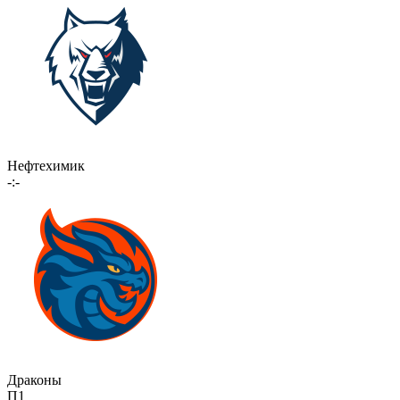
Нефтехимик
-:-
Драконы
П1