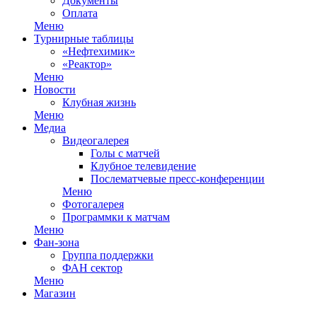
Документы
Оплата
Меню
Турнирные таблицы
«Нефтехимик»
«Реактор»
Меню
Новости
Клубная жизнь
Меню
Медиа
Видеогалерея
Голы с матчей
Клубное телевидение
Послематчевые пресс-конференции
Меню
Фотогалерея
Программки к матчам
Меню
Фан-зона
Группа поддержки
ФАН сектор
Меню
Магазин