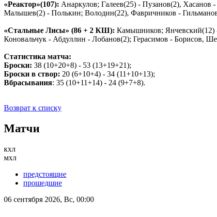
«Реактор»(107):
Анаркулов; Галеев(25) - Пузанов(2), Хасанов 
Малышев(2) - Полькин; Володин(22), Фавричников - Гильманов
«Стальные Лисы» (86 + 2 КШ):
Камышников; Янчевский(12) -
Коновальчук - Абдуллин - Лобанов(2); Герасимов - Борисов, Ш
Статистика матча:
Броски:
38 (10+20+8) - 53 (13+19+21);
Броски в створ:
20 (6+10+4) - 34 (11+10+13);
Вбрасывания
: 35 (10+11+14) - 24 (9+7+8).
Возврат к списку
Матчи
кхл
мхл
предстоящие
прошедшие
06 сентября 2026, Вс, 00:00