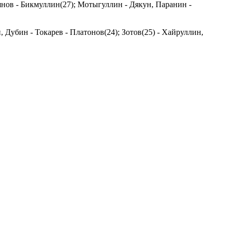
янов - Бикмуллин(27); Мотыгуллин - Дякун, Паранин -
Дубин - Токарев - Платонов(24); Зотов(25) - Хайруллин,