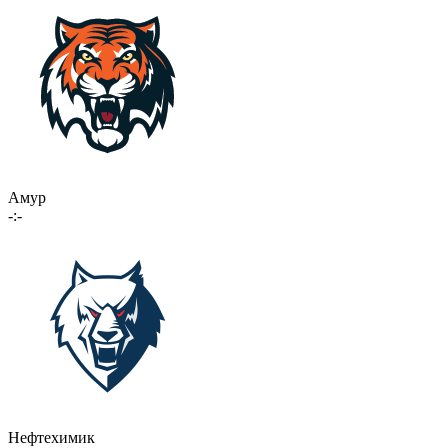
Амур
-:-
Нефтехимик