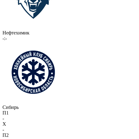
Нефтехимик
-:-
Сибирь
П1
-
X
-
П2