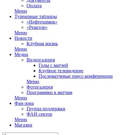
Документы
Оплата
Меню
Турнирные таблицы
«Нефтехимик»
«Реактор»
Меню
Новости
Клубная жизнь
Меню
Медиа
Видеогалерея
Голы с матчей
Клубное телевидение
Послематчевые пресс-конференции
Меню
Фотогалерея
Программки к матчам
Меню
Фан-зона
Группа поддержки
ФАН сектор
Меню
Магазин