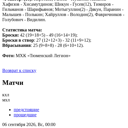
Хафизов - Хисамутдинов; Шикун - Гусев(12), Тимиров -
Гильманов - Шарифьянов; Мотыгуллин(2) - Дякун, Паранин -
Малышев - Полькин; Хайруллов - Володин(2), Фавричников -
Голубович - Видилин.
Статистика матча:
Броски:
42 (19+18+5) - 49 (16+14+19);
Броски в створ
: 27 (12+12+3) - 32 (11+9+12);
Вбрасывания
: 25 (9+8+8) - 28 (6+10+12).
Фото:
МХК «Тюменский Легион»
Возврат к списку
Матчи
кхл
мхл
предстоящие
прошедшие
06 сентября 2026, Вс, 00:00