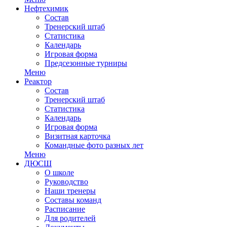
Нефтехимик
Состав
Тренерский штаб
Статистика
Календарь
Игровая форма
Предсезонные турниры
Меню
Реактор
Состав
Тренерский штаб
Статистика
Календарь
Игровая форма
Визитная карточка
Командные фото разных лет
Меню
ДЮСШ
О школе
Руководство
Наши тренеры
Составы команд
Расписание
Для родителей