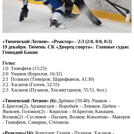
«Тюменский Легион»- «Реактор» - 2:3 (2:0, 0:0, 0:3)
19 декабря. Тюмень. СК «Дворец спорта». Главные судьи:
Геннадий Бакин
Голы:
1:0 Тимофеев (15:25)
2:0 Ушаков (Кирилов, 16:32)
2:1 Полькин (Тимиров, Шарифьянов, 41:30)
2:2 Хасанов (Галеев, 52:55)
2:3 Хасанов (Пузанов, Хисамутдинов, 55:51, бол.)
«Тюменский Легион» (6):
Дрёмин (59:48); Ушаков –
Е.Брютов(2), Арзамасцев – Воробьёв – Леваков, Цибин –
Яковлев, Головин(2) – Кирилов – Н.Брютов; Канашев,
Волков(2) - Сусликов – Пылаев, Волков; Коваленко - Макеров
- Тимофеев, Самарин, Степанов.
«Реактор»(16):
Коротаев; Галеев - Пузанов, Хасанов -