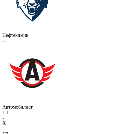
Нефтехимик
-:-
Автомобилист
П1
-
X
-
П2