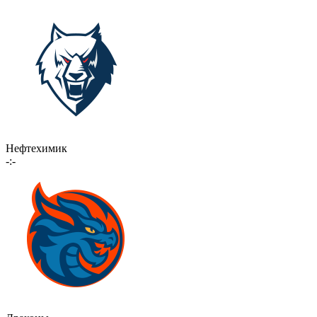
Нефтехимик
-:-