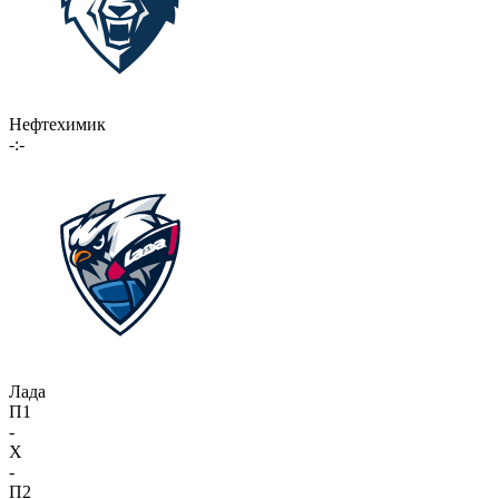
Нефтехимик
-:-
Лада
П1
-
X
-
П2