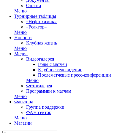
Документы
Оплата
Меню
Турнирные таблицы
«Нефтехимик»
«Реактор»
Меню
Новости
Клубная жизнь
Меню
Медиа
Видеогалерея
Голы с матчей
Клубное телевидение
Послематчевые пресс-конференции
Меню
Фотогалерея
Программки к матчам
Меню
Фан-зона
Группа поддержки
ФАН сектор
Меню
Магазин