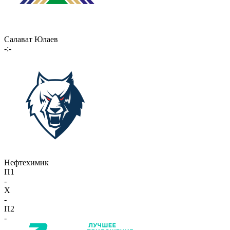
Салават Юлаев
-:-
Нефтехимик
П1
-
X
-
П2
-