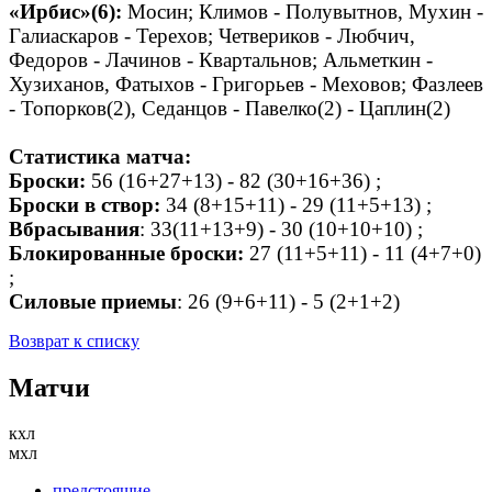
«Ирбис»(6):
Мосин; Климов - Полувытнов, Мухин -
Галиаскаров - Терехов; Четвериков - Любчич,
Федоров - Лачинов - Квартальнов; Альметкин -
Хузиханов, Фатыхов - Григорьев - Меховов; Фазлеев
- Топорков(2), Седанцов - Павелко(2) - Цаплин(2)
Статистика матча:
Броски:
56 (16+27+13) - 82 (30+16+36) ;
Броски в створ:
34 (8+15+11) - 29 (11+5+13) ;
Вбрасывания
: 33(11+13+9) - 30 (10+10+10) ;
Блокированные броски:
27 (11+5+11) - 11 (4+7+0)
;
Силовые приемы
: 26 (9+6+11) - 5 (2+1+2)
Возврат к списку
Матчи
кхл
мхл
предстоящие