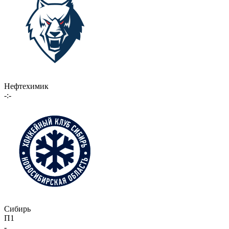
Нефтехимик
-:-
Сибирь
П1
-