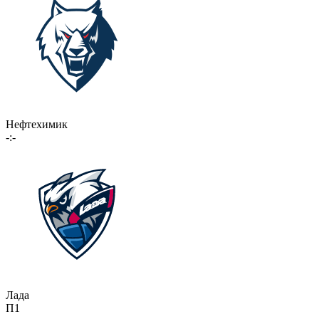
Нефтехимик
-:-
Лада
П1