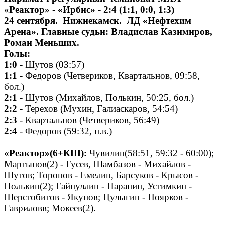
«Реактор» - «Ирбис» - 2:4 (1:1, 0:0, 1:3)
24 сентября. Нижнекамск. ЛД «Нефтехим
Арена». Главные судьи: Владислав Казимиров,
Роман Меньших.
Голы:
1:0
- Шутов (03:57)
1:1
- Федоров (Четвериков, Квартальнов, 09:58,
бол.)
2:1
- Шутов (Михайлов, Полькин, 50:25, бол.)
2:2
- Терехов (Мухин, Галиаскаров, 54:54)
2:3
- Квартальнов (Четвериков, 56:49)
2:4
- Федоров (59:32, п.в.)
«Реактор»(6+КШ):
Чувилин(58:51, 59:32 - 60:00);
Мартынов(2) - Гусев, Шамбазов - Михайлов -
Шутов; Торопов - Емелин, Барсуков - Крысов -
Полькин(2); Гайнуллин - Паранин, Устимкин -
Шерстобитов - Якупов; Цулыгин - Поярков -
Гавриловв; Мокеев(2).