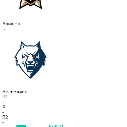
Адмирал
-:-
Нефтехимик
П1
-
X
-
П2
-