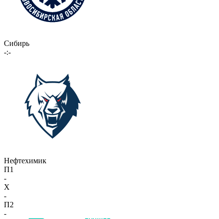
Сибирь
-:-
Нефтехимик
П1
-
X
-
П2
-