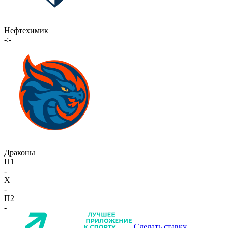
Нефтехимик
-:-
Драконы
П1
-
X
-
П2
-
Сделать ставку