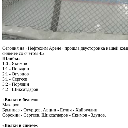
Сегодня на «Нефтехим Арене» прошла двусторонка нашей кома
сильнее со счетом 4:2
Шайбы:
1:0 - Якимов
1:1 - Порядин
2:1 - Огурцов
3:1 - Сергеев
3:2 - Порядин
4:2 - Шиксатдаров
«Волки в белом»:
Макаров:
Брынцев - Огурцов, Авцин - Еглич - Хайруллин;
Сорокин - Сергеев, Шиксатдаров - Якимов - Здунов.
«Волки в синем»: