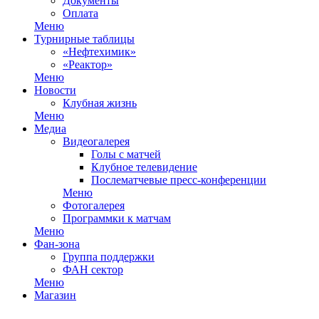
Документы
Оплата
Меню
Турнирные таблицы
«Нефтехимик»
«Реактор»
Меню
Новости
Клубная жизнь
Меню
Медиа
Видеогалерея
Голы с матчей
Клубное телевидение
Послематчевые пресс-конференции
Меню
Фотогалерея
Программки к матчам
Меню
Фан-зона
Группа поддержки
ФАН сектор
Меню
Магазин