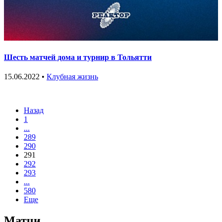
Шесть матчей дома и турнир в Тольятти
15.06.2022 •
Клубная жизнь
Назад
1
...
289
290
291
292
293
...
580
Еще
Матчи