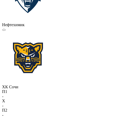
Нефтехимик
-:-
ХК Сочи
П1
-
X
-
П2
-