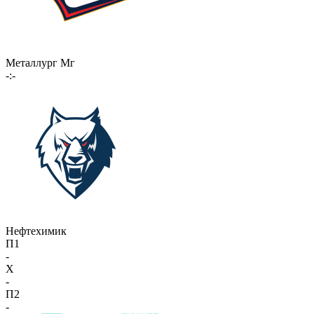
Металлург Мг
-:-
Нефтехимик
П1
-
X
-
П2
-