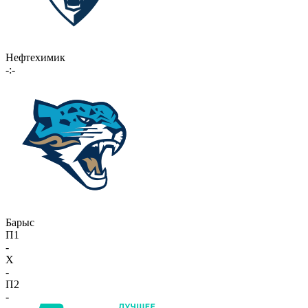
Нефтехимик
-:-
Барыс
П1
-
X
-
П2
-