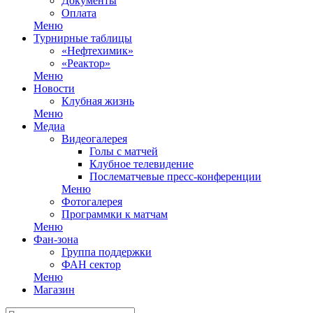
Документы
Оплата
Меню
Турнирные таблицы
«Нефтехимик»
«Реактор»
Меню
Новости
Клубная жизнь
Меню
Медиа
Видеогалерея
Голы с матчей
Клубное телевидение
Послематчевые пресс-конференции
Меню
Фотогалерея
Программки к матчам
Меню
Фан-зона
Группа поддержки
ФАН сектор
Меню
Магазин