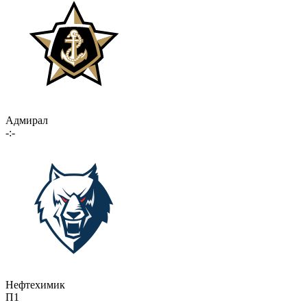
Адмирал
-:-
Нефтехимик
П1