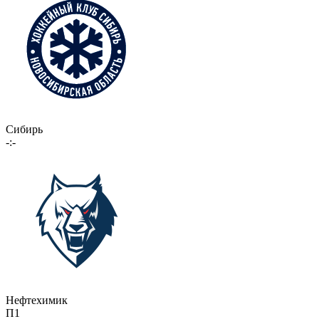
Сибирь
-:-
Нефтехимик
П1