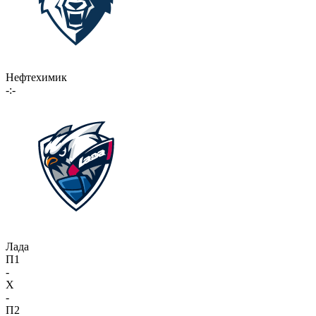
Нефтехимик
-:-
Лада
П1
-
X
-
П2