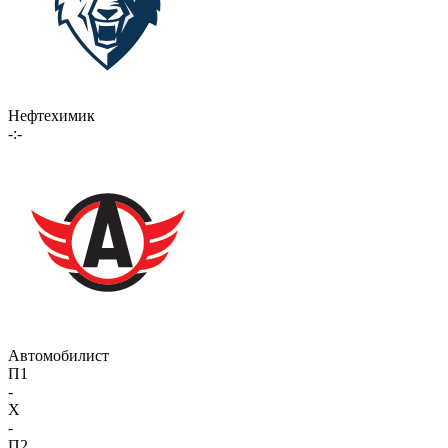
Нефтехимик
-:-
Автомобилист
П1
-
X
-
П2