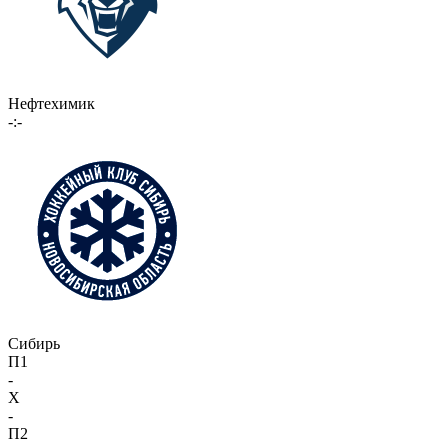
Нефтехимик
-:-
Сибирь
П1
-
X
-
П2