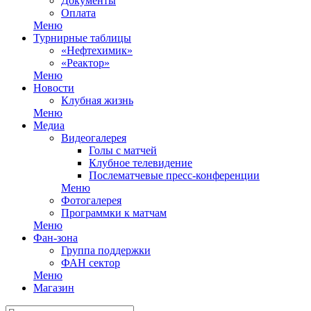
Документы
Оплата
Меню
Турнирные таблицы
«Нефтехимик»
«Реактор»
Меню
Новости
Клубная жизнь
Меню
Медиа
Видеогалерея
Голы с матчей
Клубное телевидение
Послематчевые пресс-конференции
Меню
Фотогалерея
Программки к матчам
Меню
Фан-зона
Группа поддержки
ФАН сектор
Меню
Магазин