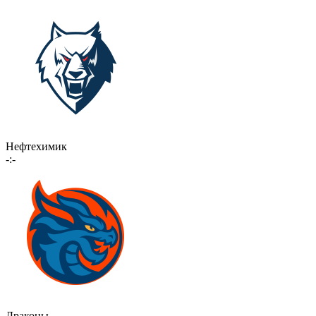
Нефтехимик
-:-
Драконы