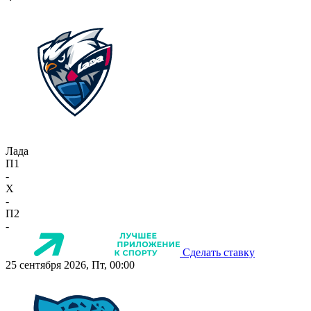
Лада
П1
-
X
-
П2
-
Сделать ставку
25 сентября 2026, Пт, 00:00