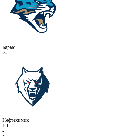
Барыс
-:-
Нефтехимик
П1
-