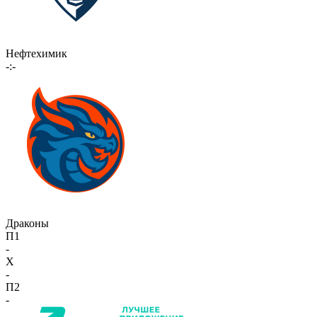
Нефтехимик
-:-
Драконы
П1
-
X
-
П2
-