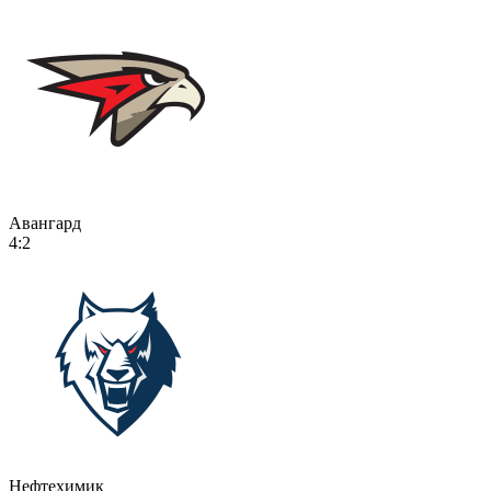
Авангард
4:2
Нефтехимик