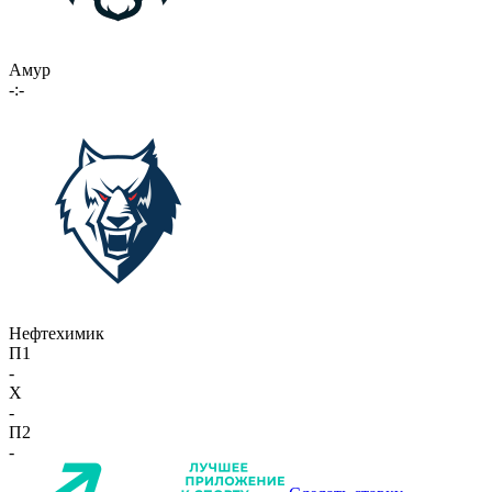
Амур
-:-
Нефтехимик
П1
-
X
-
П2
-