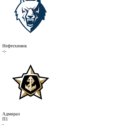
Нефтехимик
-:-
Адмирал
П1
-