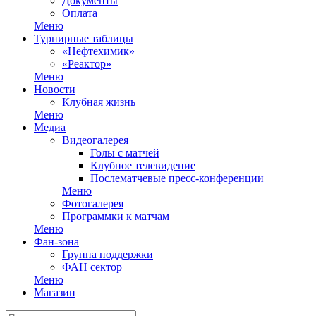
Документы
Оплата
Меню
Турнирные таблицы
«Нефтехимик»
«Реактор»
Меню
Новости
Клубная жизнь
Меню
Медиа
Видеогалерея
Голы с матчей
Клубное телевидение
Послематчевые пресс-конференции
Меню
Фотогалерея
Программки к матчам
Меню
Фан-зона
Группа поддержки
ФАН сектор
Меню
Магазин