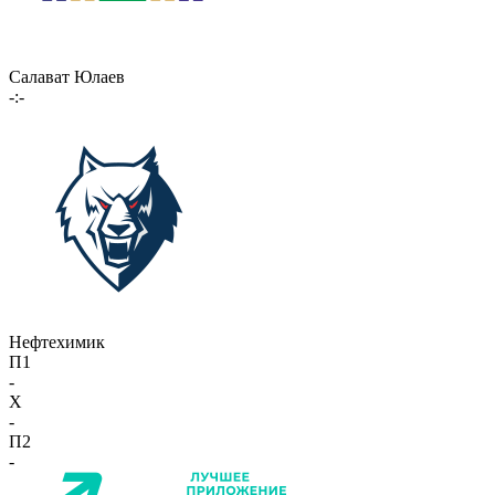
Салават Юлаев
-:-
Нефтехимик
П1
-
X
-
П2
-