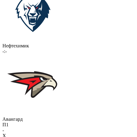
Нефтехимик
-:-
Авангард
П1
-
X