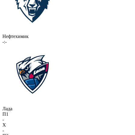
Нефтехимик
-:-
Лада
П1
-
X
-