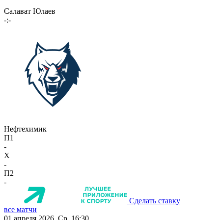
Салават Юлаев
-:-
Нефтехимик
П1
-
X
-
П2
-
Сделать ставку
все матчи
01 апреля 2026, Ср, 16:30