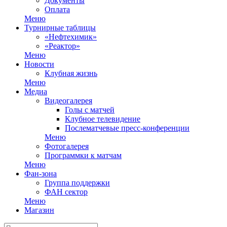
Документы
Оплата
Меню
Турнирные таблицы
«Нефтехимик»
«Реактор»
Меню
Новости
Клубная жизнь
Меню
Медиа
Видеогалерея
Голы с матчей
Клубное телевидение
Послематчевые пресс-конференции
Меню
Фотогалерея
Программки к матчам
Меню
Фан-зона
Группа поддержки
ФАН сектор
Меню
Магазин