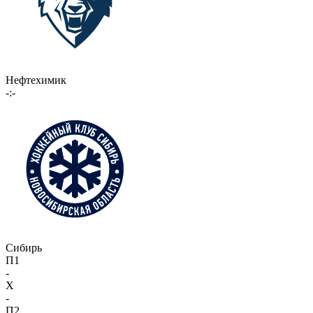
Нефтехимик
-:-
Сибирь
П1
-
X
-
П2