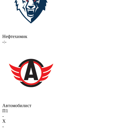
Нефтехимик
-:-
Автомобилист
П1
-
X
-