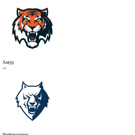
Амур
-:-
Нефтехимик