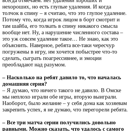
всегда отмечаем: нет удалений хороших и
нехороших, но есть глупые удаления. И когда
толчок в спину – я считаю, что это глупое удаление.
Потому что, когда игрок лицом в борт смотрит и
там шайба, его толкать в спину никакого смысла
вообще нет. Ну, а нарушение численного состава –
это уж совсем удаление такое… Не знаю, как это
объяснить. Наверное, ребята все-таки чересчур
погружены в игру, им хочется побыстрее что-то
сделать, сыграть поагрессивнее, и эмоции
преобладают над разумом.
– Насколько на ребят давило то, что началась
домашняя серия?
– Я думаю, что ничего такого не давило. В Омске
мы неплохо играли обе игры, вторую выиграли.
Наоборот, было желание – у себя дома как хозяевам
закрепить успех, я не думаю, что перегорели ребята.
– Все три матча серии получились довольно
равными. Можно сказать, что удалось с самого