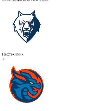
Нефтехимик
-:-