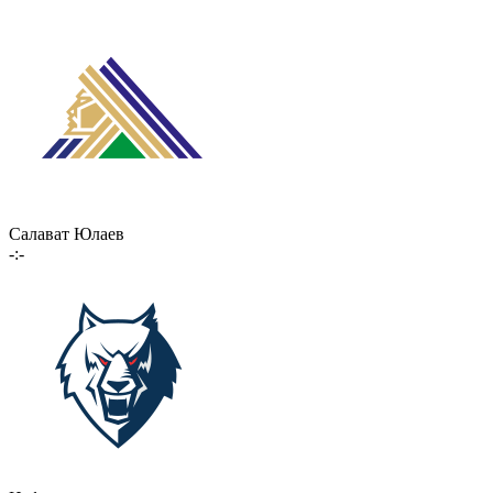
Салават Юлаев
-:-