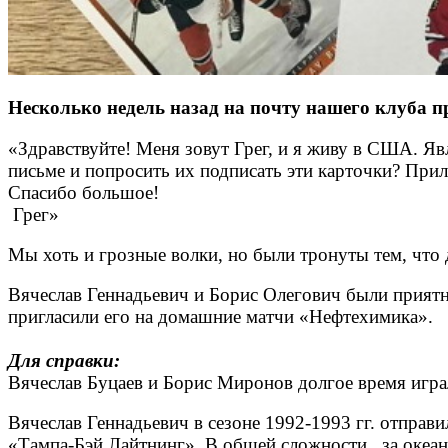
Несколько недель назад на почту нашего клуба п
«Здравствуйте! Меня зовут Грег, и я живу в США. Я
письме и попросить их подписать эти карточки? При
Спасибо большое!
Грег»
Мы хоть и грозные волки, но были тронуты тем, что 
Вячеслав Геннадьевич и Борис Олегович были приятн
пригласили его на домашние матчи «Нефтехимика».
Для справки:
Вячеслав Буцаев и Борис Миронов долгое время игр
Вячеслав Геннадьевич в сезоне 1992-1993 гг. отпра
«Тампа-Бэй Лайтнинг». В общей сложности за океан