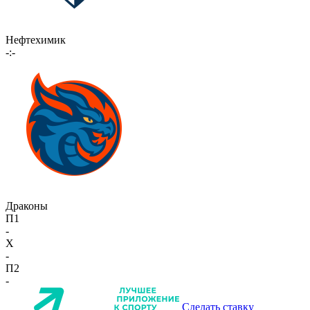
Нефтехимик
-:-
Драконы
П1
-
X
-
П2
-
Сделать ставку