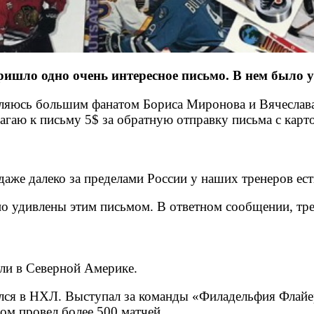
ришло одно очень интересное письмо. В нем было 
вляюсь большим фанатом Бориса Миронова и Вячеслава
лагаю к письму 5$ за обратную отправку письма с ка
даже далеко за пределами России у наших тренеров ест
о удивлены этим письмом. В ответном сообщении, тре
али в Северной Америке.
вился в НХЛ. Выступал за команды «Филадельфия Флай
ом провел более 500 матчей.