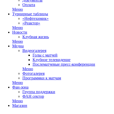
Документы
Оплата
Меню
Турнирные таблицы
«Нефтехимик»
«Реактор»
Меню
Новости
Клубная жизнь
Меню
Медиа
Видеогалерея
Голы с матчей
Клубное телевидение
Послематчевые пресс-конференции
Меню
Фотогалерея
Программки к матчам
Меню
Фан-зона
Группа поддержки
ФАН сектор
Меню
Магазин