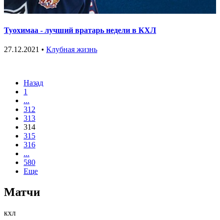
Туохимаа - лучший вратарь недели в КХЛ
27.12.2021 •
Клубная жизнь
Назад
1
...
312
313
314
315
316
...
580
Еще
Матчи
кхл