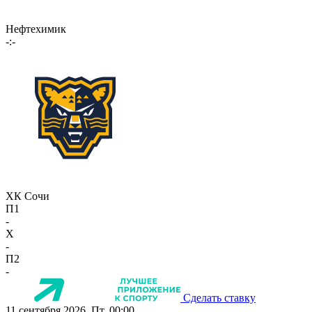
Нефтехимик
-:-
ХК Сочи
П1
-
X
-
П2
-
Сделать ставку
11 сентября 2026, Пт, 00:00