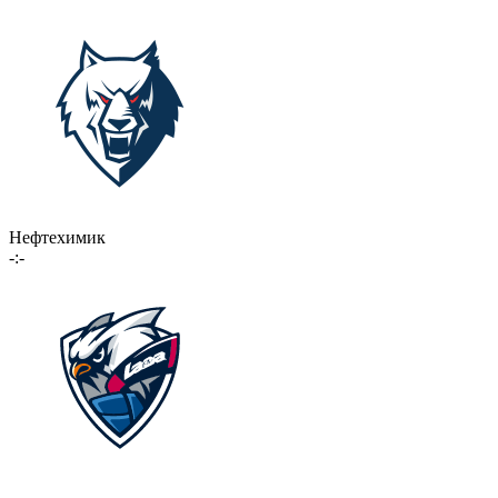
Нефтехимик
-:-