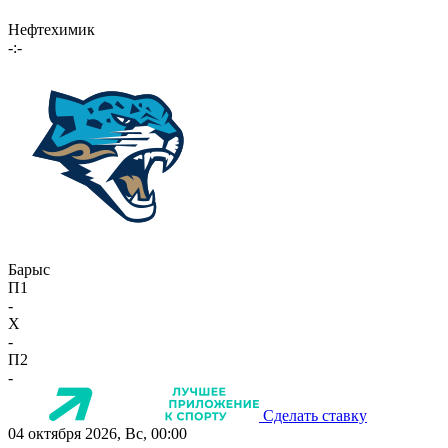
Нефтехимик
-:-
Барыс
П1
-
X
-
П2
-
Сделать ставку
04 октября 2026, Вс, 00:00