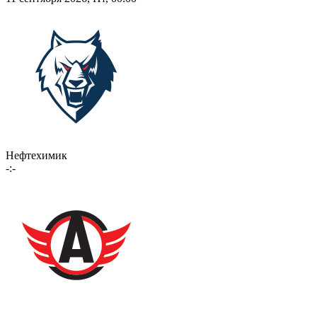
Нефтехимик
-:-