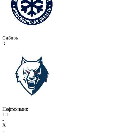
Сибирь
-:-
Нефтехимик
П1
-
X
-