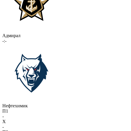
Адмирал
-:-
Нефтехимик
П1
-
X
-