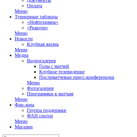
Документы
Оплата
Меню
Турнирные таблицы
«Нефтехимик»
«Реактор»
Меню
Новости
Клубная жизнь
Меню
Медиа
Видеогалерея
Голы с матчей
Клубное телевидение
Послематчевые пресс-конференции
Меню
Фотогалерея
Программки к матчам
Меню
Фан-зона
Группа поддержки
ФАН сектор
Меню
Магазин