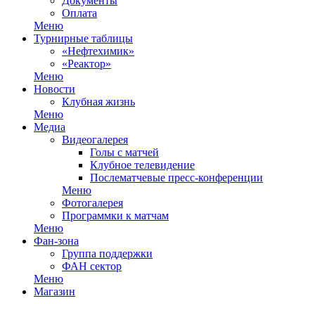
Документы
Оплата
Меню
Турнирные таблицы
«Нефтехимик»
«Реактор»
Меню
Новости
Клубная жизнь
Меню
Медиа
Видеогалерея
Голы с матчей
Клубное телевидение
Послематчевые пресс-конференции
Меню
Фотогалерея
Программки к матчам
Меню
Фан-зона
Группа поддержки
ФАН сектор
Меню
Магазин