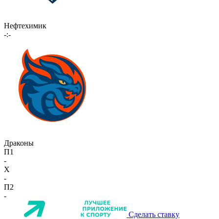
Нефтехимик
-:-
Драконы
П1
-
X
-
П2
-
Сделать ставку