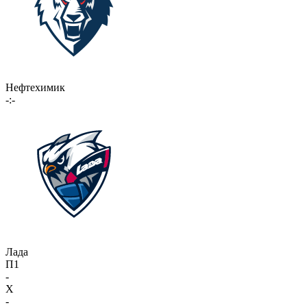
Нефтехимик
-:-
Лада
П1
-
X
-