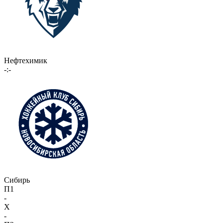
Нефтехимик
-:-
Сибирь
П1
-
X
-