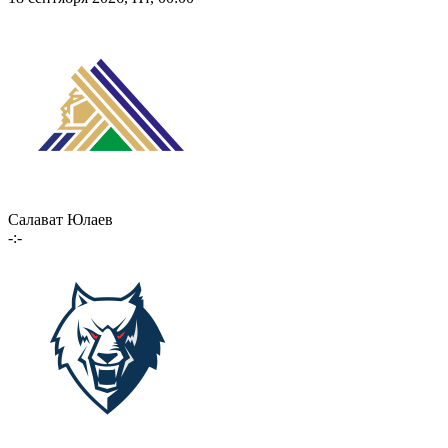
Салават Юлаев
-:-