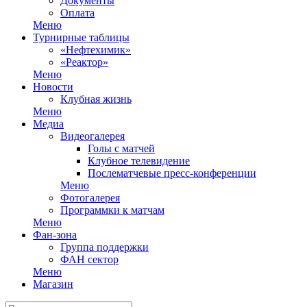
Документы
Оплата
Меню
Турнирные таблицы
«Нефтехимик»
«Реактор»
Меню
Новости
Клубная жизнь
Меню
Медиа
Видеогалерея
Голы с матчей
Клубное телевидение
Послематчевые пресс-конференции
Меню
Фотогалерея
Программки к матчам
Меню
Фан-зона
Группа поддержки
ФАН сектор
Меню
Магазин