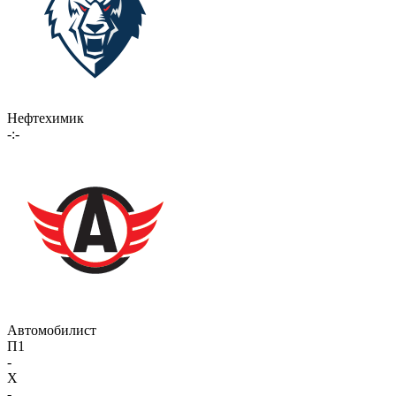
Нефтехимик
-:-
Автомобилист
П1
-
X
-