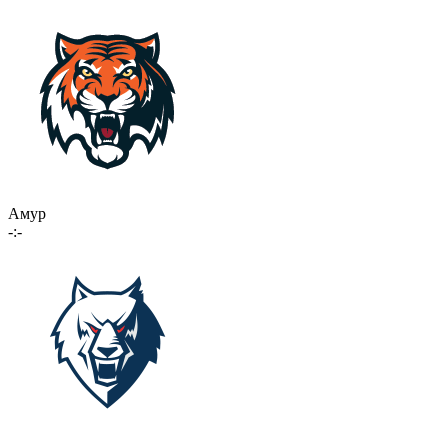
Амур
-:-