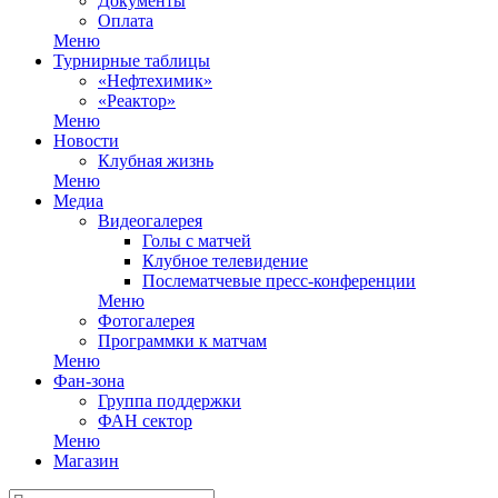
Документы
Оплата
Меню
Турнирные таблицы
«Нефтехимик»
«Реактор»
Меню
Новости
Клубная жизнь
Меню
Медиа
Видеогалерея
Голы с матчей
Клубное телевидение
Послематчевые пресс-конференции
Меню
Фотогалерея
Программки к матчам
Меню
Фан-зона
Группа поддержки
ФАН сектор
Меню
Магазин