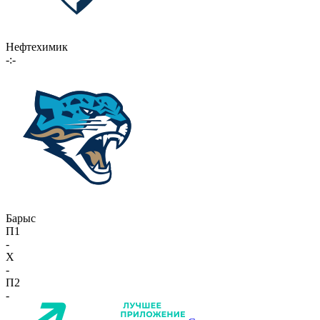
Нефтехимик
-:-
Барыс
П1
-
X
-
П2
-