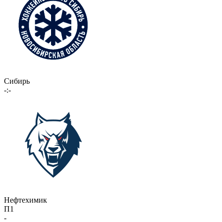
Сибирь
-:-
Нефтехимик
П1
-