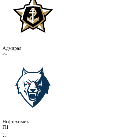
Адмирал
-:-
Нефтехимик
П1
-