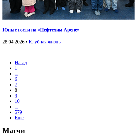
Юные гости на «Нефтехим Арене»
28.04.2026 •
Клубная жизнь
Назад
1
...
6
7
8
9
10
...
579
Еще
Матчи