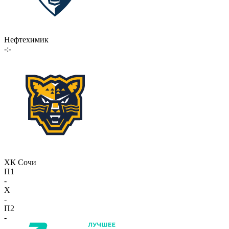
Нефтехимик
-:-
ХК Сочи
П1
-
X
-
П2
-