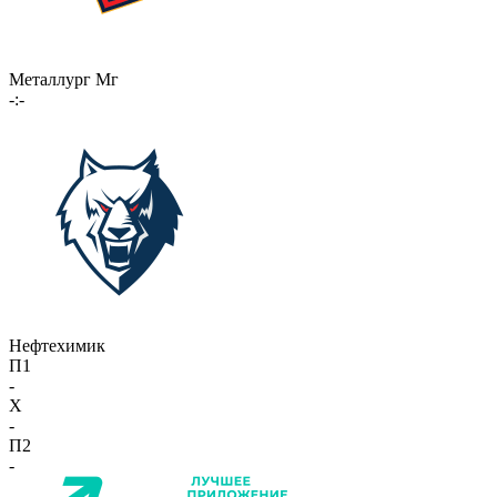
Металлург Мг
-:-
Нефтехимик
П1
-
X
-
П2
-