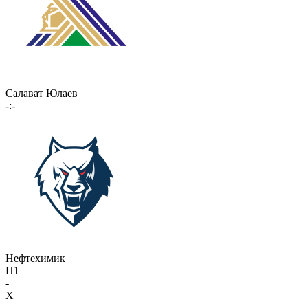
Салават Юлаев
-:-
Нефтехимик
П1
-
X
-