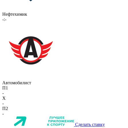
Нефтехимик
-:-
Автомобилист
П1
-
X
-
П2
-
Сделать ставку