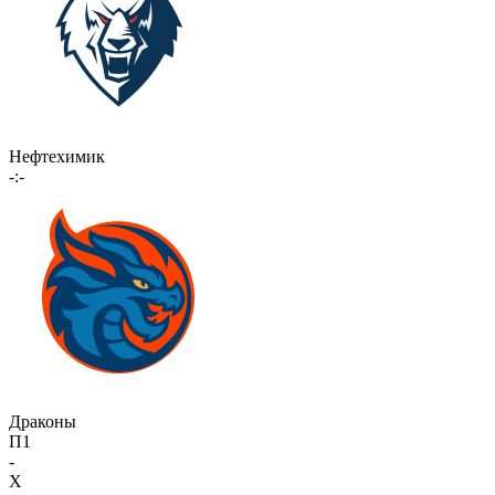
Нефтехимик
-:-
Драконы
П1
-
X