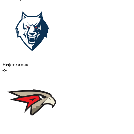
Нефтехимик
-:-