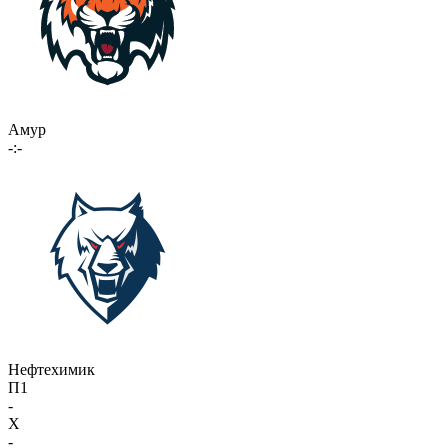
Амур
-:-
Нефтехимик
П1
-
X
-