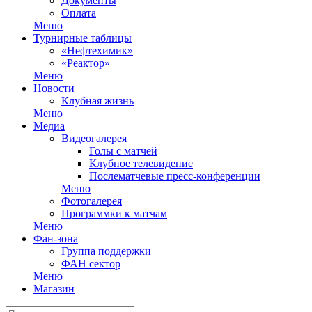
Документы
Оплата
Меню
Турнирные таблицы
«Нефтехимик»
«Реактор»
Меню
Новости
Клубная жизнь
Меню
Медиа
Видеогалерея
Голы с матчей
Клубное телевидение
Послематчевые пресс-конференции
Меню
Фотогалерея
Программки к матчам
Меню
Фан-зона
Группа поддержки
ФАН сектор
Меню
Магазин