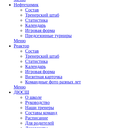
Нефтехимик
Состав
Тренерский штаб
Статистика
Календарь
Игровая форма
Предсезонные турниры
Меню
Реактор
Состав
Тренерский штаб
Статистика
Календарь
Игровая форма
Визитная карточка
Командные фото разных лет
Меню
ДЮСШ
О школе
Руководство
Наши тренеры
Составы команд
Расписание
Для родителей