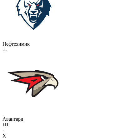
Нефтехимик
-:-
Авангард
П1
-
X