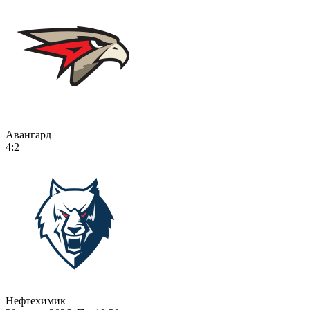
Авангард
4:2
Нефтехимик