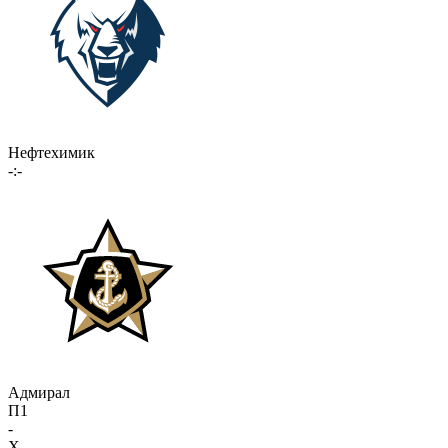
Нефтехимик
-:-
Адмирал
П1
-
X