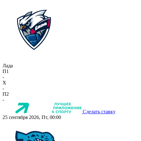
Лада
П1
-
X
-
П2
-
Сделать ставку
25 сентября 2026, Пт, 00:00