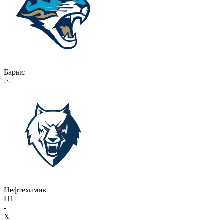
Барыс
-:-
Нефтехимик
П1
-
X