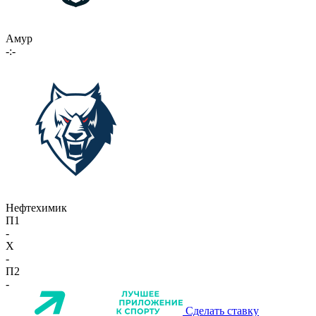
Амур
-:-
Нефтехимик
П1
-
X
-
П2
-
Сделать ставку