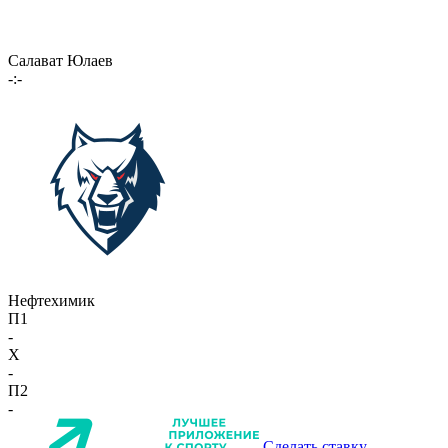
Салават Юлаев
-:-
Нефтехимик
П1
-
X
-
П2
-
Сделать ставку