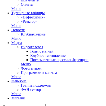
Документы
Оплата
Меню
Турнирные таблицы
«Нефтехимик»
«Реактор»
Меню
Новости
Клубная жизнь
Меню
Медиа
Видеогалерея
Голы с матчей
Клубное телевидение
Послематчевые пресс-конференции
Меню
Фотогалерея
Программки к матчам
Меню
Фан-зона
Группа поддержки
ФАН сектор
Меню
Магазин