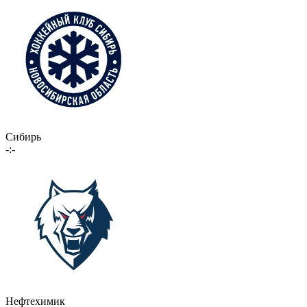
Сибирь
-:-
Нефтехимик