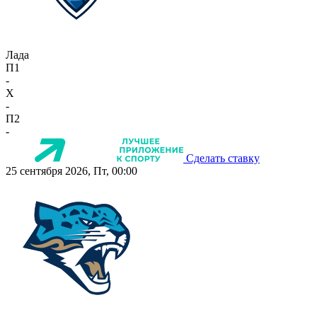
Лада
П1
-
X
-
П2
-
Сделать ставку
25 сентября 2026, Пт, 00:00