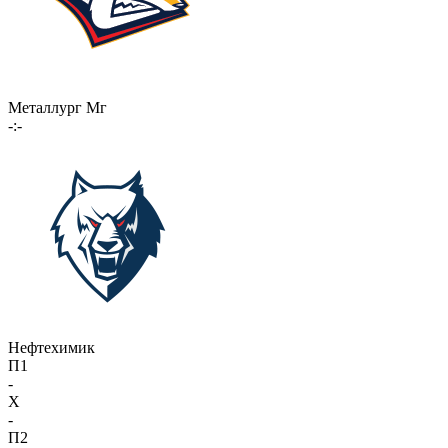
Металлург Мг
-:-
Нефтехимик
П1
-
X
-
П2