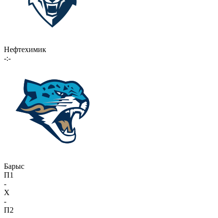
Нефтехимик
-:-
Барыс
П1
-
X
-
П2