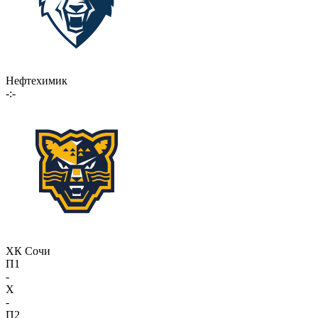
Нефтехимик
-:-
ХК Сочи
П1
-
X
-
П2