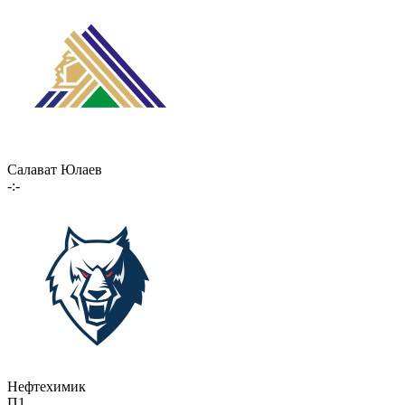
Салават Юлаев
-:-
Нефтехимик
П1