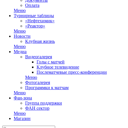
Документы
Оплата
Меню
Турнирные таблицы
«Нефтехимик»
«Реактор»
Меню
Новости
Клубная жизнь
Меню
Медиа
Видеогалерея
Голы с матчей
Клубное телевидение
Послематчевые пресс-конференции
Меню
Фотогалерея
Программки к матчам
Меню
Фан-зона
Группа поддержки
ФАН сектор
Меню
Магазин