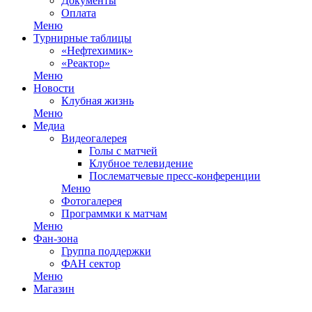
Документы
Оплата
Меню
Турнирные таблицы
«Нефтехимик»
«Реактор»
Меню
Новости
Клубная жизнь
Меню
Медиа
Видеогалерея
Голы с матчей
Клубное телевидение
Послематчевые пресс-конференции
Меню
Фотогалерея
Программки к матчам
Меню
Фан-зона
Группа поддержки
ФАН сектор
Меню
Магазин