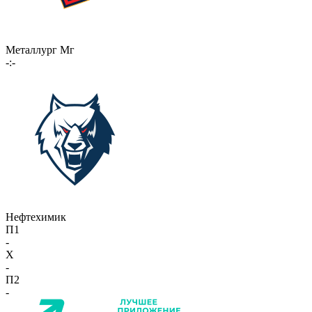
Металлург Мг
-:-
Нефтехимик
П1
-
X
-
П2
-