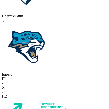
Нефтехимик
-:-
Барыс
П1
-
X
-
П2
-