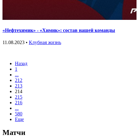
«Нефтехимик» - «Химик»: состав нашей команды
11.08.2023 •
Клубная жизнь
Назад
1
...
212
213
214
215
216
...
580
Еще
Матчи