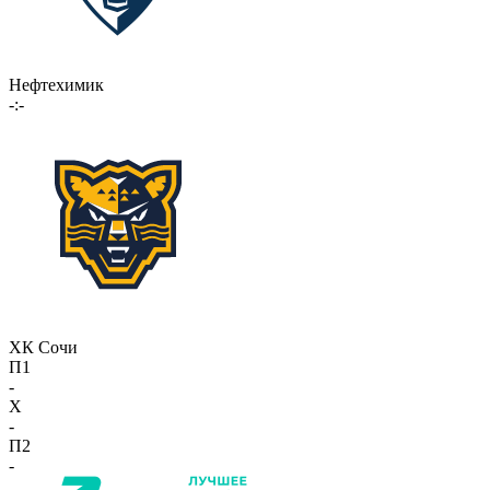
Нефтехимик
-:-
ХК Сочи
П1
-
X
-
П2
-