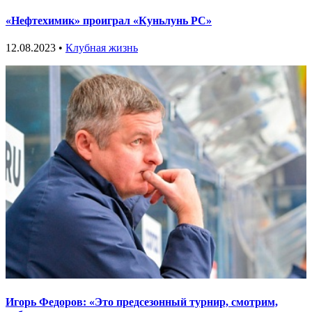
«Нефтехимик» проиграл «Куньлунь РС»
12.08.2023 •
Клубная жизнь
Игорь Федоров: «Это предсезонный турнир, смотрим,