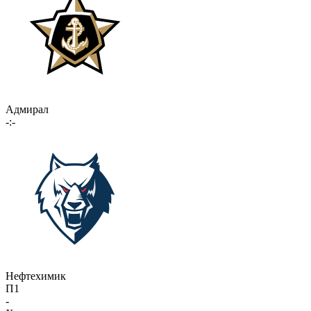
Адмирал
-:-
Нефтехимик
П1
-