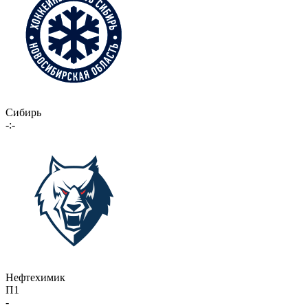
Сибирь
-:-
Нефтехимик
П1
-