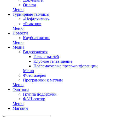
Документы
Оплата
Меню
Турнирные таблицы
«Нефтехимик»
«Реактор»
Меню
Новости
Клубная жизнь
Меню
Медиа
Видеогалерея
Голы с матчей
Клубное телевидение
Послематчевые пресс-конференции
Меню
Фотогалерея
Программки к матчам
Меню
Фан-зона
Группа поддержки
ФАН сектор
Меню
Магазин