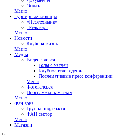
Документы
Оплата
Меню
Турнирные таблицы
«Нефтехимик»
«Реактор»
Меню
Новости
Клубная жизнь
Меню
Медиа
Видеогалерея
Голы с матчей
Клубное телевидение
Послематчевые пресс-конференции
Меню
Фотогалерея
Программки к матчам
Меню
Фан-зона
Группа поддержки
ФАН сектор
Меню
Магазин