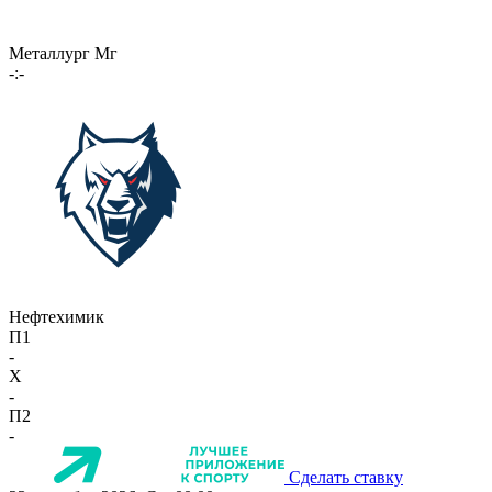
Металлург Мг
-:-
Нефтехимик
П1
-
X
-
П2
-
Сделать ставку