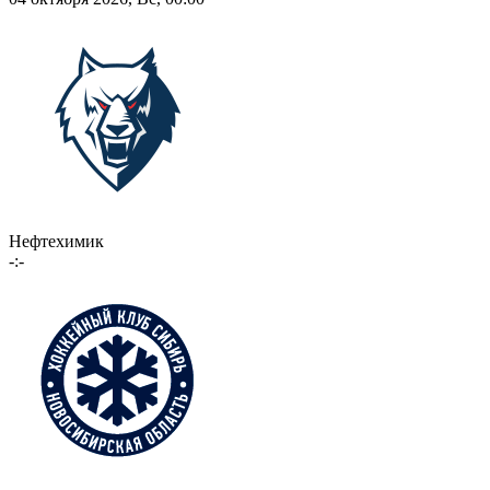
Нефтехимик
-:-