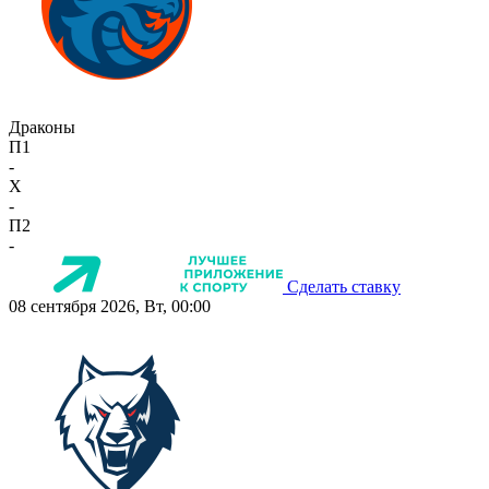
Драконы
П1
-
X
-
П2
-
Сделать ставку
08 сентября 2026, Вт, 00:00