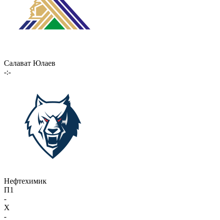
Салават Юлаев
-:-
Нефтехимик
П1
-
X
-