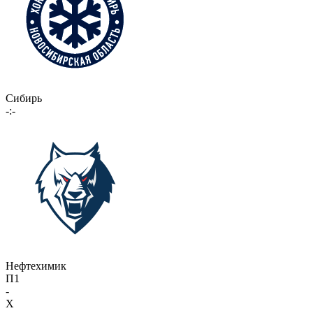
Сибирь
-:-
Нефтехимик
П1
-
X