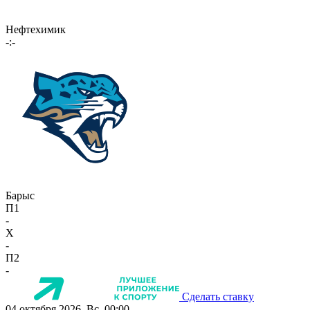
Нефтехимик
-:-
Барыс
П1
-
X
-
П2
-
Сделать ставку
04 октября 2026, Вс, 00:00