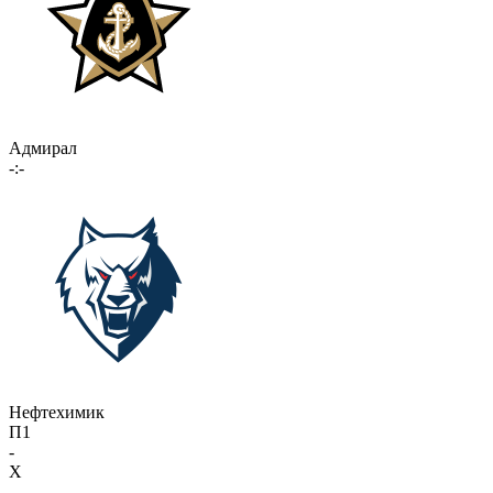
Адмирал
-:-
Нефтехимик
П1
-
X
-