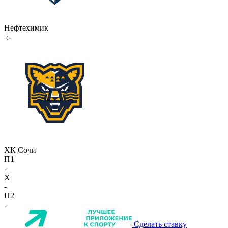
Нефтехимик
-:-
ХК Сочи
П1
-
X
-
П2
-
Сделать ставку