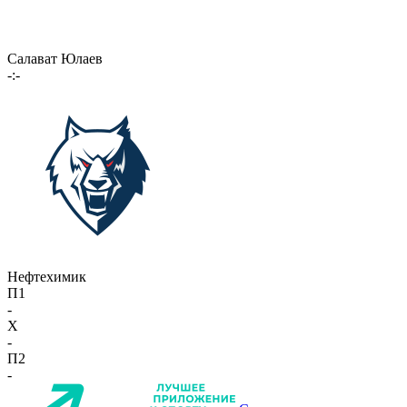
Салават Юлаев
-:-
Нефтехимик
П1
-
X
-
П2
-