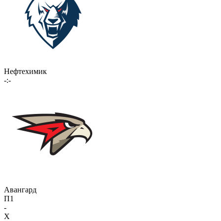
Нефтехимик
-:-
Авангард
П1
-
X