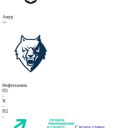
Амур
-:-
Нефтехимик
П1
-
X
-
П2
-
Сделать ставку