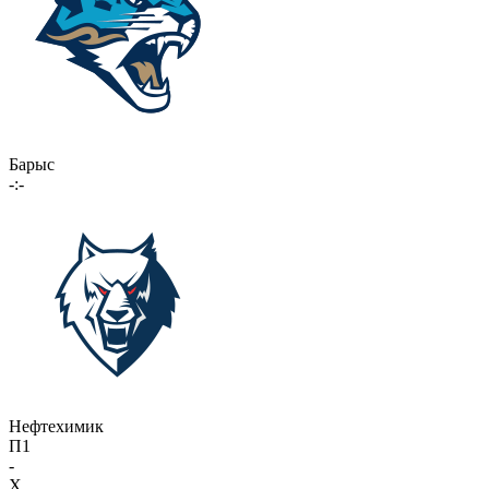
Барыс
-:-
Нефтехимик
П1
-
X