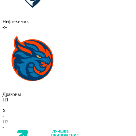
Нефтехимик
-:-
Драконы
П1
-
X
-
П2
-