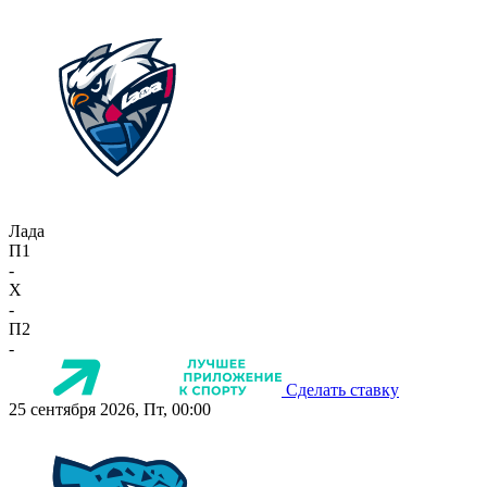
Лада
П1
-
X
-
П2
-
Сделать ставку
25 сентября 2026, Пт, 00:00