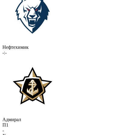
Нефтехимик
-:-
Адмирал
П1
-