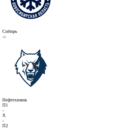
Сибирь
-:-
Нефтехимик
П1
-
X
-
П2