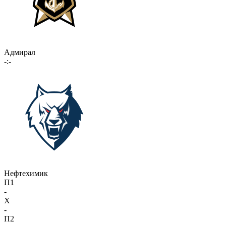
Адмирал
-:-
Нефтехимик
П1
-
X
-
П2