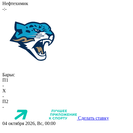
Нефтехимик
-:-
Барыс
П1
-
X
-
П2
-
Сделать ставку
04 октября 2026, Вс, 00:00