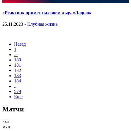
«Реактор» примет на своем льду «Ладью»
25.11.2023 •
Клубная жизнь
Назад
1
...
180
181
182
183
184
...
579
Еще
Матчи
кхл
мхл