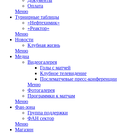
Документы
Оплата
Меню
Турнирные таблицы
«Нефтехимик»
«Реактор»
Меню
Новости
Клубная жизнь
Меню
Медиа
Видеогалерея
Голы с матчей
Клубное телевидение
Послематчевые пресс-конференции
Меню
Фотогалерея
Программки к матчам
Меню
Фан-зона
Группа поддержки
ФАН сектор
Меню
Магазин