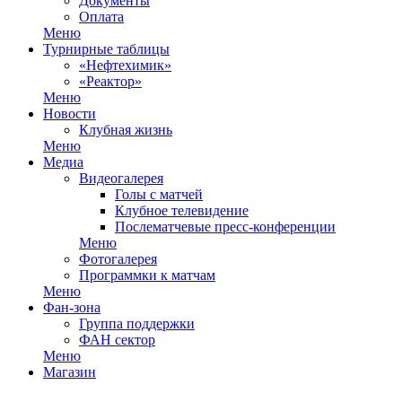
Документы
Оплата
Меню
Турнирные таблицы
«Нефтехимик»
«Реактор»
Меню
Новости
Клубная жизнь
Меню
Медиа
Видеогалерея
Голы с матчей
Клубное телевидение
Послематчевые пресс-конференции
Меню
Фотогалерея
Программки к матчам
Меню
Фан-зона
Группа поддержки
ФАН сектор
Меню
Магазин