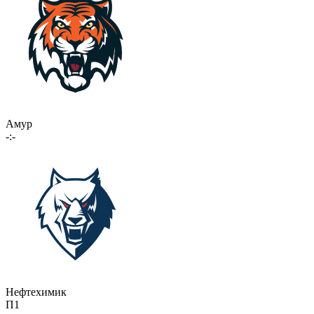
Амур
-:-
Нефтехимик
П1