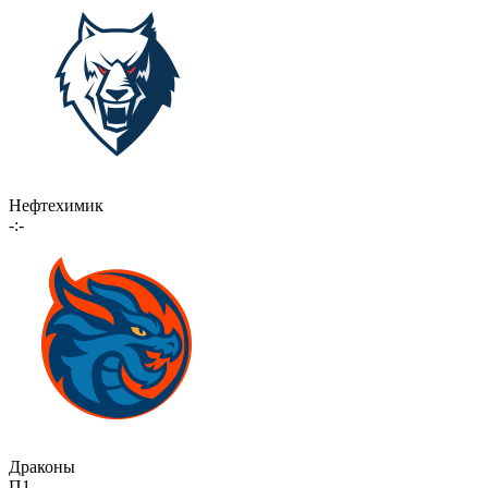
Нефтехимик
-:-
Драконы
П1