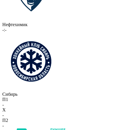
Нефтехимик
-:-
Сибирь
П1
-
X
-
П2
-