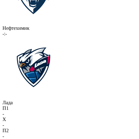
Нефтехимик
-:-
Лада
П1
-
X
-
П2
-