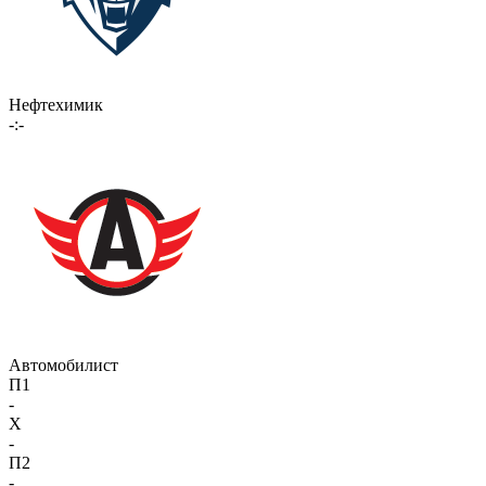
Нефтехимик
-:-
Автомобилист
П1
-
X
-
П2
-