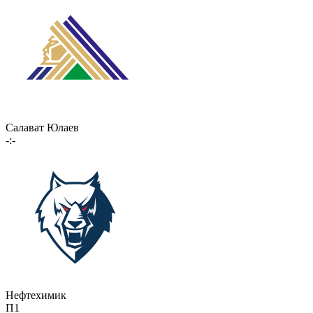
Салават Юлаев
-:-
Нефтехимик
П1