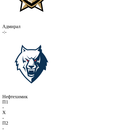
Адмирал
-:-
Нефтехимик
П1
-
X
-
П2
-