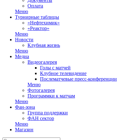
Документы
Оплата
Меню
Турнирные таблицы
«Нефтехимик»
«Реактор»
Меню
Новости
Клубная жизнь
Меню
Медиа
Видеогалерея
Голы с матчей
Клубное телевидение
Послематчевые пресс-конференции
Меню
Фотогалерея
Программки к матчам
Меню
Фан-зона
Группа поддержки
ФАН сектор
Меню
Магазин