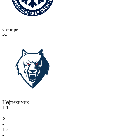
Сибирь
-:-
Нефтехимик
П1
-
X
-
П2
-