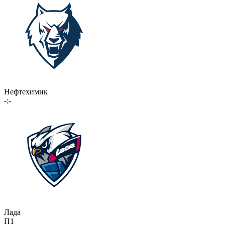
Нефтехимик
-:-
Лада
П1