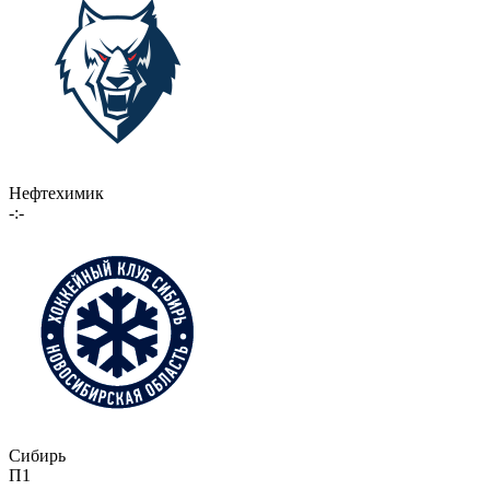
Нефтехимик
-:-
Сибирь
П1