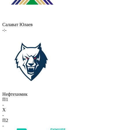
Салават Юлаев
-:-
Нефтехимик
П1
-
X
-
П2
-