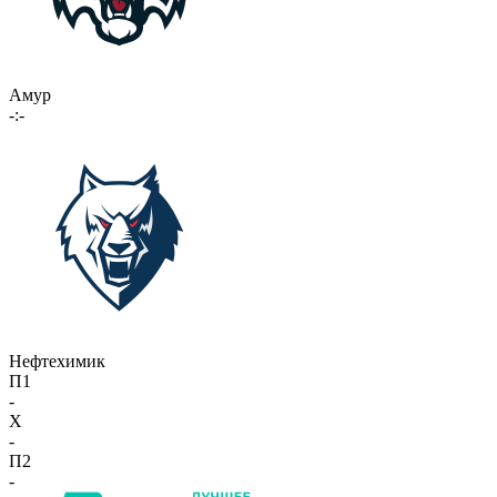
Амур
-:-
Нефтехимик
П1
-
X
-
П2
-