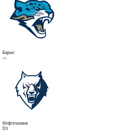
Барыс
-:-
Нефтехимик
П1