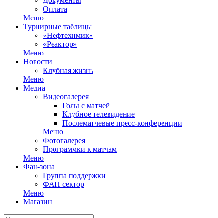
Документы
Оплата
Меню
Турнирные таблицы
«Нефтехимик»
«Реактор»
Меню
Новости
Клубная жизнь
Меню
Медиа
Видеогалерея
Голы с матчей
Клубное телевидение
Послематчевые пресс-конференции
Меню
Фотогалерея
Программки к матчам
Меню
Фан-зона
Группа поддержки
ФАН сектор
Меню
Магазин