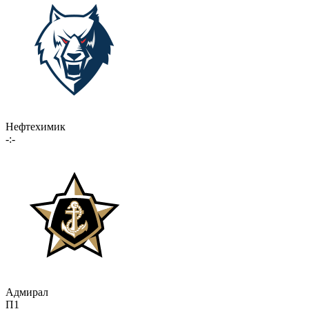
Нефтехимик
-:-
Адмирал
П1