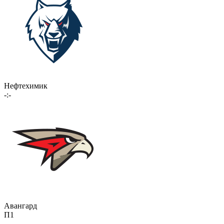
Нефтехимик
-:-
Авангард
П1
-