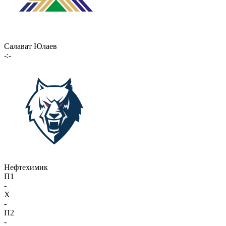
Салават Юлаев
-:-
Нефтехимик
П1
-
X
-
П2
-