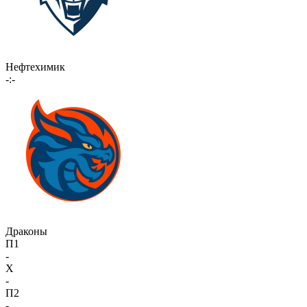
Нефтехимик
-:-
Драконы
П1
-
X
-
П2
-