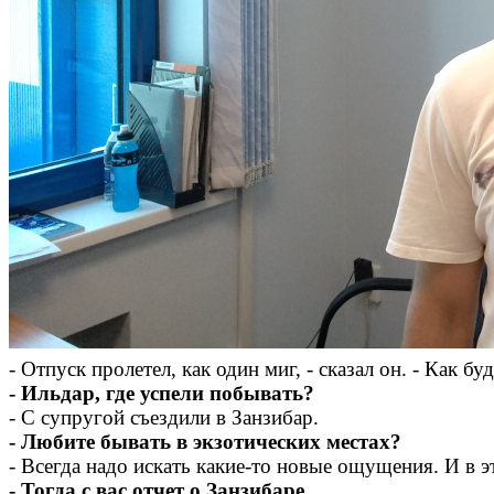
- Отпуск пролетел, как один миг, - сказал он. - Как б
- Ильдар, где успели побывать?
- С супругой съездили в Занзибар.
- Любите бывать в экзотических местах?
- Всегда надо искать какие-то новые ощущения. И в э
- Тогда с вас отчет о Занзибаре.