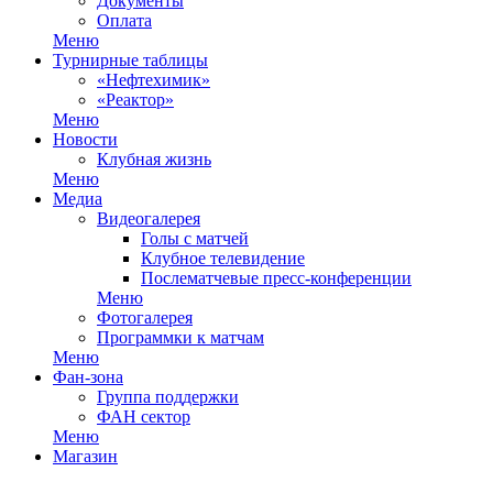
Документы
Оплата
Меню
Турнирные таблицы
«Нефтехимик»
«Реактор»
Меню
Новости
Клубная жизнь
Меню
Медиа
Видеогалерея
Голы с матчей
Клубное телевидение
Послематчевые пресс-конференции
Меню
Фотогалерея
Программки к матчам
Меню
Фан-зона
Группа поддержки
ФАН сектор
Меню
Магазин