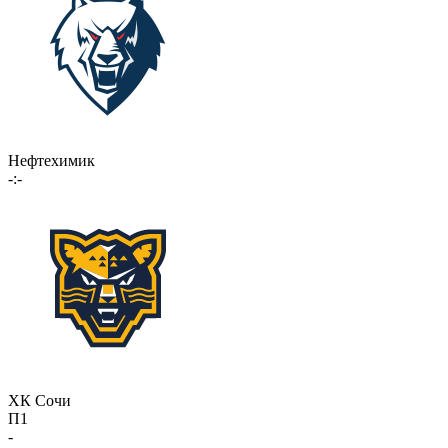
Нефтехимик
-:-
ХК Сочи
П1
-