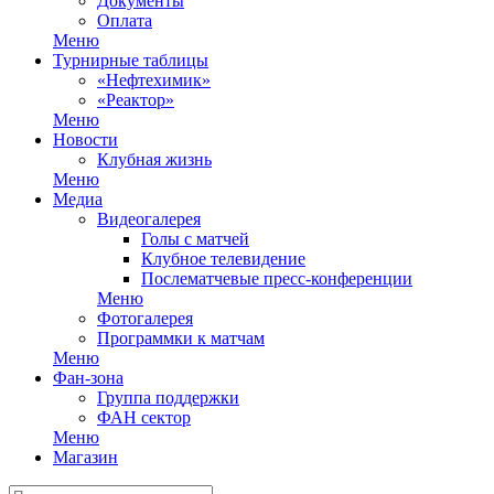
Документы
Оплата
Меню
Турнирные таблицы
«Нефтехимик»
«Реактор»
Меню
Новости
Клубная жизнь
Меню
Медиа
Видеогалерея
Голы с матчей
Клубное телевидение
Послематчевые пресс-конференции
Меню
Фотогалерея
Программки к матчам
Меню
Фан-зона
Группа поддержки
ФАН сектор
Меню
Магазин