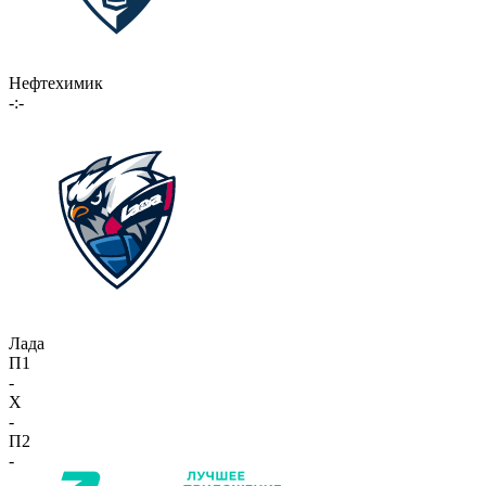
Нефтехимик
-:-
Лада
П1
-
X
-
П2
-