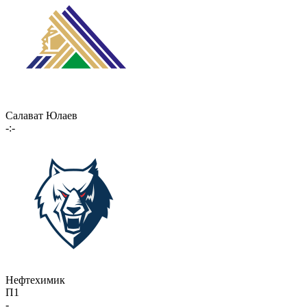
Салават Юлаев
-:-
Нефтехимик
П1
-