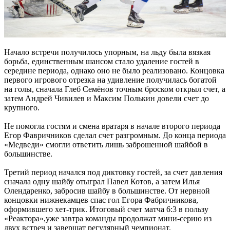
Начало встречи получилось упорным, на льду была вязкая
борьба, единственным шансом стало удаление гостей в
середине периода, однако оно не было реализовано. Концовка
первого игрового отрезка на удивление получилась богатой
на голы, сначала Глеб Семёнов точным броском открыл счет, а
затем Андрей Чивилев и Максим Полькин довели счет до
крупного.
Не помогла гостям и смена вратаря в начале второго периода
Егор Фавричников сделал счет разгромным. До конца периода
«Медведи» смогли ответить лишь заброшенной шайбой в
большинстве.
Третий период начался под диктовку гостей, за счет давления
сначала одну шайбу отыграл Павел Котов, а затем Илья
Олендаренко, забросив шайбу в большинстве. От нервной
концовки нижнекамцев спас гол Егора Фабричникова,
оформившего хет-трик. Итоговый счет матча 6:3 в пользу
«Реактора»,уже завтра команды продолжат мини-серию из
двух встреч и завершат регулярный чемпионат.