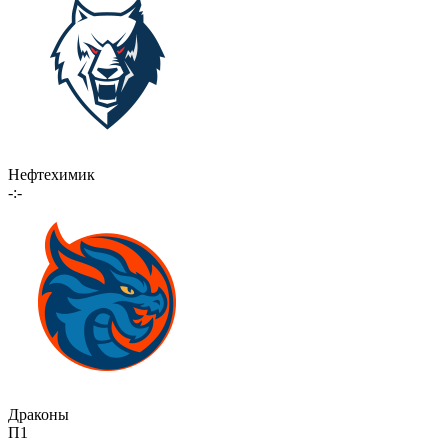
Нефтехимик
-:-
Драконы
П1