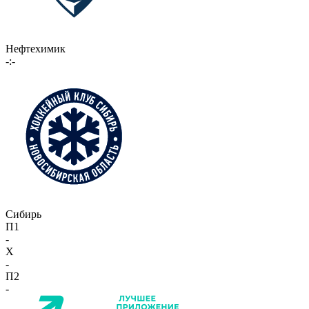
Нефтехимик
-:-
Сибирь
П1
-
X
-
П2
-