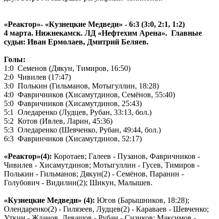
«Реактор»- «Кузнецкие Медведи» - 6:3 (3:0, 2:1, 1:2)
4 марта. Нижнекамск. ЛД «Нефтехим Арена». Главные
судьи: Иван Ермолаев, Дмитрий Беляев.
Голы:
1:0 Семенов (Дякун, Тимиров, 16:50)
2:0 Чивилев (17:47)
3:0 Полькин (Гильманов, Мотыгуллин, 18:28)
4:0 Фавричников (Хисамутдинов, Семёнов, 55:40)
5:0 Фавричников (Хисамутдинов, 25:43)
5:1 Оледаренко (Лудцев, Рубан, 33:13, бол.)
5:2 Котов (Ивлев, Ларин, 45:36)
5:3 Оледаренко (Шевченко, Рубан, 49:44, бол.)
6:3 Фавринчиков (Хисамутдинов, 52:17)
«Реактор»(4):
Коротаев; Галеев - Пузанов, Фавричников -
Чивилев - Хисамутдинов; Мотыгуллин - Гусев, Тимиров -
Полькин - Гильманов; Дякун(2) - Семёнов, Паранин -
Голубович - Видилин(2); Шикун, Малышев.
«Кузнецкие Медведи» (4):
Югов (Барышников, 18:28);
Олендаренко(2) - Гилязеев, Лудцев(2) - Караваев - Шевченко;
Уткин - Жданов, Левашов - Рубан - Сизиков; Максимов -