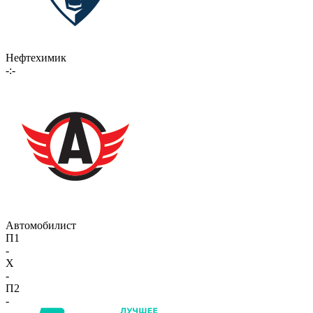
Нефтехимик
-:-
Автомобилист
П1
-
X
-
П2
-