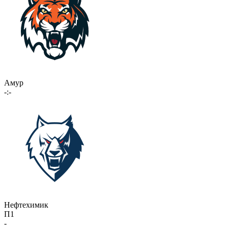
Амур
-:-
Нефтехимик
П1
-