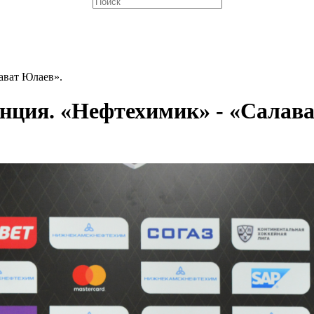
ават Юлаев».
нция. «Нефтехимик» - «Салав