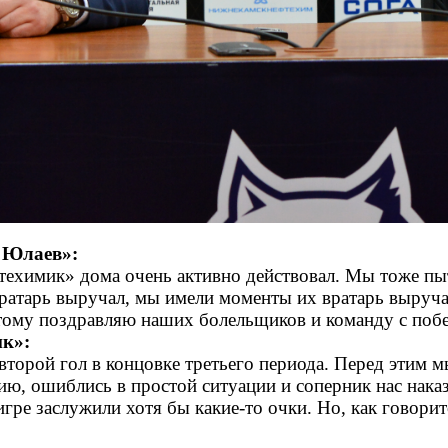
 Юлаев»:
ефтехимик» дома очень активно действовал. Мы тоже п
атарь выручал, мы имели моменты их вратарь выручал
этому поздравляю наших болельщиков и команду с поб
ик»:
торой гол в концовке третьего периода. Перед этим м
ю, ошиблись в простой ситуации и соперник нас наказа
гре заслужили хотя бы какие-то очки. Но, как говоритс