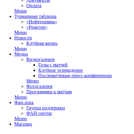
Документы
Оплата
Меню
Турнирные таблицы
«Нефтехимик»
«Реактор»
Меню
Новости
Клубная жизнь
Меню
Медиа
Видеогалерея
Голы с матчей
Клубное телевидение
Послематчевые пресс-конференции
Меню
Фотогалерея
Программки к матчам
Меню
Фан-зона
Группа поддержки
ФАН сектор
Меню
Магазин