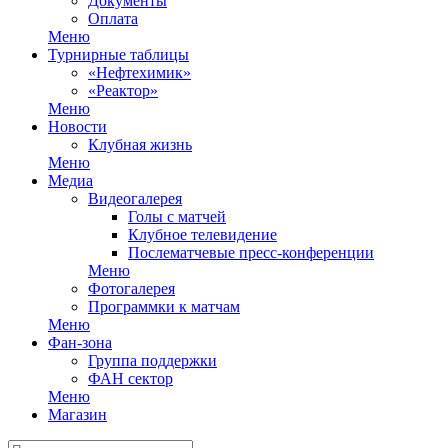
Документы
Оплата
Меню
Турнирные таблицы
«Нефтехимик»
«Реактор»
Меню
Новости
Клубная жизнь
Меню
Медиа
Видеогалерея
Голы с матчей
Клубное телевидение
Послематчевые пресс-конференции
Меню
Фотогалерея
Программки к матчам
Меню
Фан-зона
Группа поддержки
ФАН сектор
Меню
Магазин