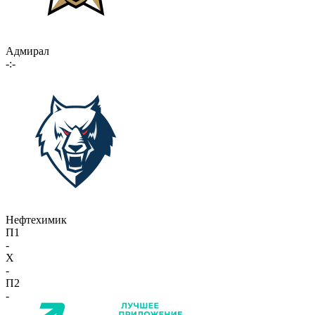
Адмирал
-:-
Нефтехимик
П1
-
X
-
П2
-