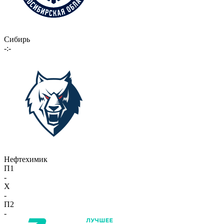
Сибирь
-:-
Нефтехимик
П1
-
X
-
П2
-