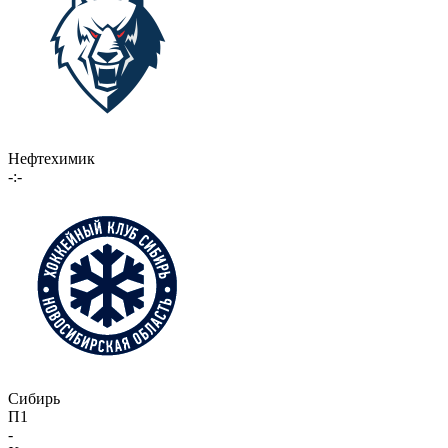
Нефтехимик
-:-
Сибирь
П1
-