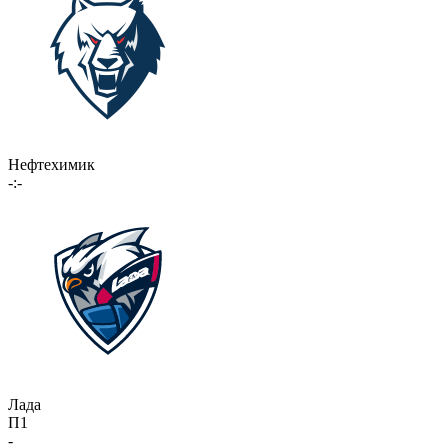
Нефтехимик
-:-
Лада
П1
-