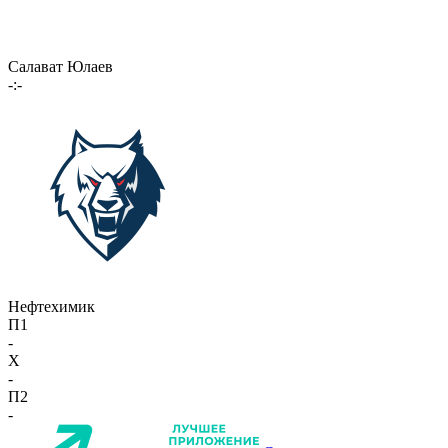
Салават Юлаев
-:-
Нефтехимик
П1
-
X
-
П2
-