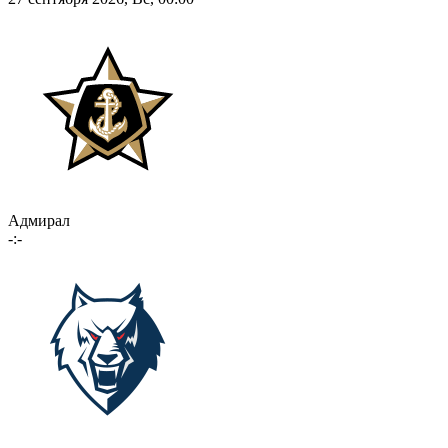
Адмирал
-:-