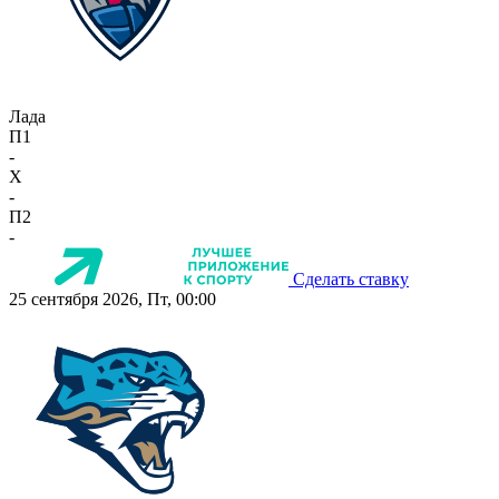
Лада
П1
-
X
-
П2
-
Сделать ставку
25 сентября 2026, Пт, 00:00