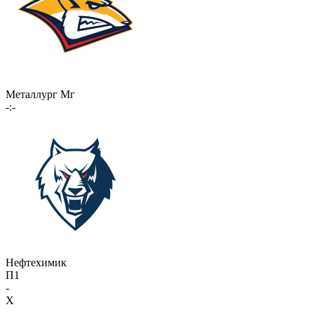
Металлург Мг
-:-
Нефтехимик
П1
-
X
-