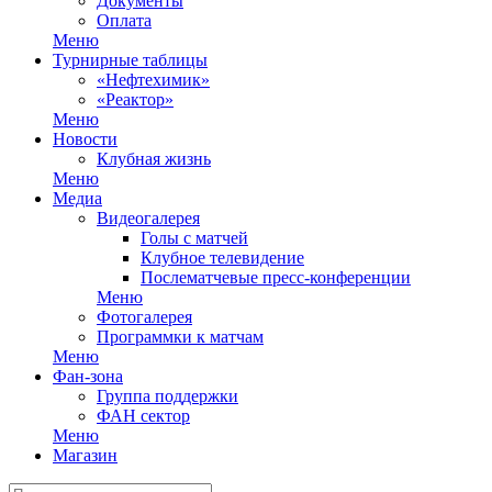
Документы
Оплата
Меню
Турнирные таблицы
«Нефтехимик»
«Реактор»
Меню
Новости
Клубная жизнь
Меню
Медиа
Видеогалерея
Голы с матчей
Клубное телевидение
Послематчевые пресс-конференции
Меню
Фотогалерея
Программки к матчам
Меню
Фан-зона
Группа поддержки
ФАН сектор
Меню
Магазин