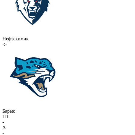
Нефтехимик
-:-
Барыс
П1
-
X
-