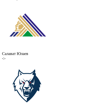
Салават Юлаев
-:-