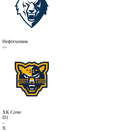
Нефтехимик
-:-
ХК Сочи
П1
-
X