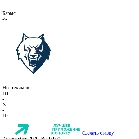
Барыс
-:-
Нефтехимик
П1
-
X
-
П2
-
Сделать ставку
27 сентября 2026, Вс, 00:00