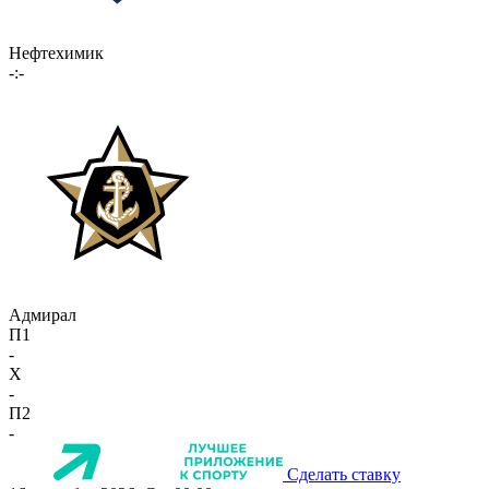
Нефтехимик
-:-
Адмирал
П1
-
X
-
П2
-
Сделать ставку