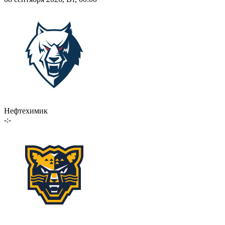
Нефтехимик
-:-