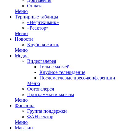
Документы
Оплата
Меню
Турнирные таблицы
«Нефтехимик»
«Реактор»
Меню
Новости
Клубная жизнь
Меню
Медиа
Видеогалерея
Голы с матчей
Клубное телевидение
Послематчевые пресс-конференции
Меню
Фотогалерея
Программки к матчам
Меню
Фан-зона
Группа поддержки
ФАН сектор
Меню
Магазин