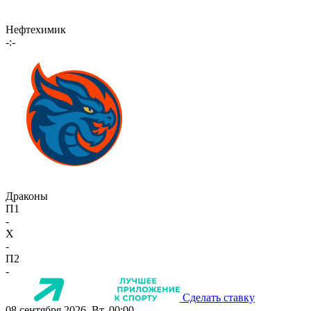
Нефтехимик
-:-
Драконы
П1
-
X
-
П2
-
Сделать ставку
08 сентября 2026, Вт, 00:00