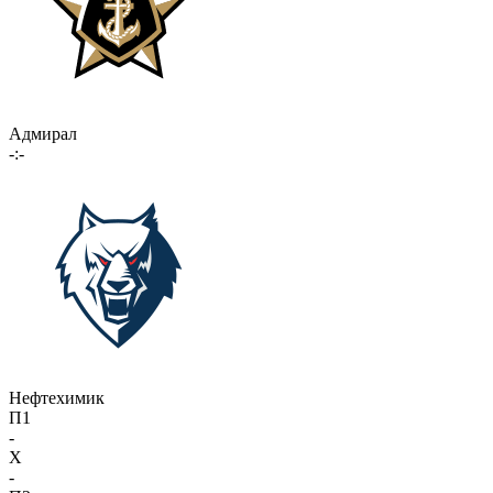
Адмирал
-:-
Нефтехимик
П1
-
X
-