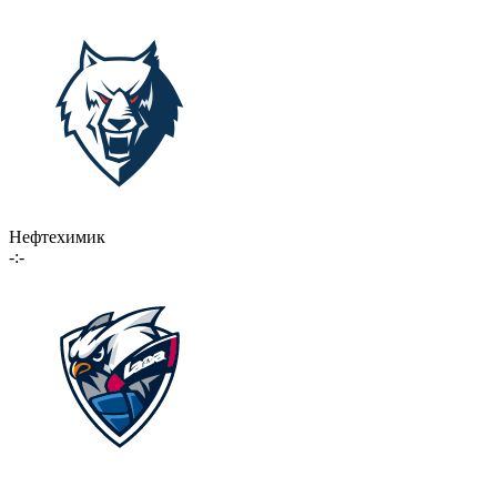
Нефтехимик
-:-