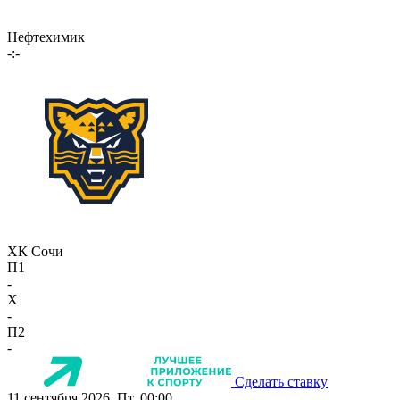
Нефтехимик
-:-
ХК Сочи
П1
-
X
-
П2
-
Сделать ставку
11 сентября 2026, Пт, 00:00