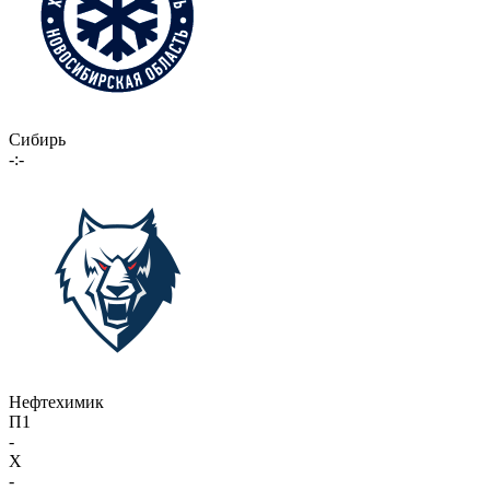
Сибирь
-:-
Нефтехимик
П1
-
X
-