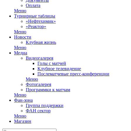
Документы
Оплата
Меню
Турнирные таблицы
«Нефтехимик»
«Реактор»
Меню
Новости
Клубная жизнь
Меню
Медиа
Видеогалерея
Голы с матчей
Клубное телевидение
Послематчевые пресс-конференции
Меню
Фотогалерея
Программки к матчам
Меню
Фан-зона
Группа поддержки
ФАН сектор
Меню
Магазин