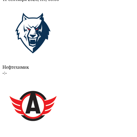
Нефтехимик
-:-