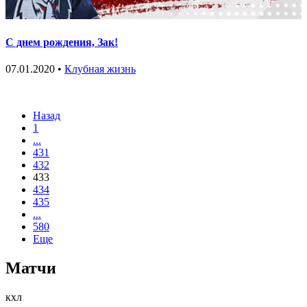
С днем рождения, Зак!
07.01.2020 •
Клубная жизнь
Назад
1
...
431
432
433
434
435
...
580
Еще
Матчи
кхл