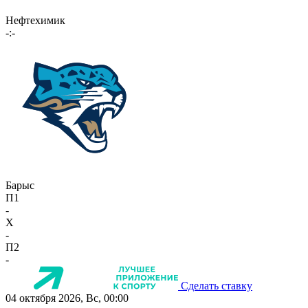
Нефтехимик
-:-
Барыс
П1
-
X
-
П2
-
Сделать ставку
04 октября 2026, Вс, 00:00