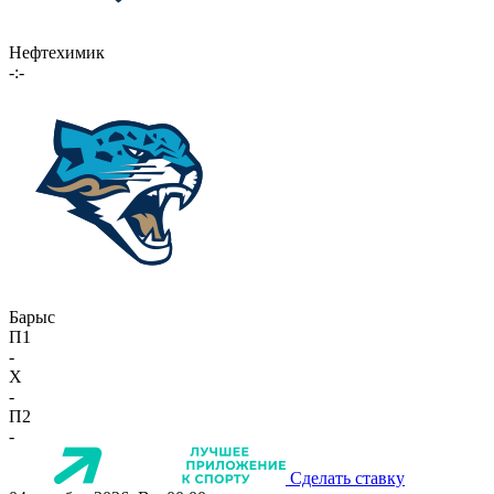
Нефтехимик
-:-
Барыс
П1
-
X
-
П2
-
Сделать ставку