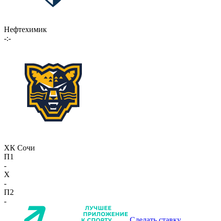
Нефтехимик
-:-
ХК Сочи
П1
-
X
-
П2
-
Сделать ставку