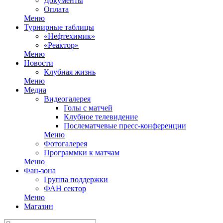
Документы
Оплата
Меню
Турнирные таблицы
«Нефтехимик»
«Реактор»
Меню
Новости
Клубная жизнь
Меню
Медиа
Видеогалерея
Голы с матчей
Клубное телевидение
Послематчевые пресс-конференции
Меню
Фотогалерея
Программки к матчам
Меню
Фан-зона
Группа поддержки
ФАН сектор
Меню
Магазин