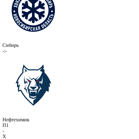
Сибирь
-:-
Нефтехимик
П1
-
X