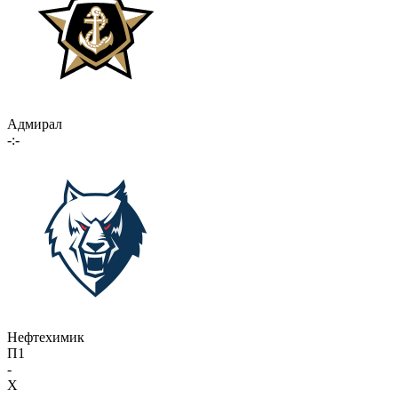
Адмирал
-:-
Нефтехимик
П1
-
X