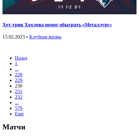
Хет-трик Хохлова помог обыграть «Металлург»
15.02.2023 •
Клубная жизнь
Назад
1
...
228
229
230
231
232
...
579
Еще
Матчи