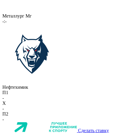
Металлург Мг
-:-
Нефтехимик
П1
-
X
-
П2
-
Сделать ставку