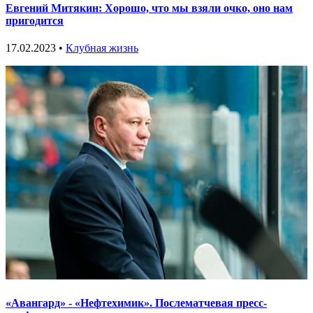
Евгений Митякин: Хорошо, что мы взяли очко, оно нам
пригодится
17.02.2023 •
Клубная жизнь
«Авангард» - «Нефтехимик». Послематчевая пресс-