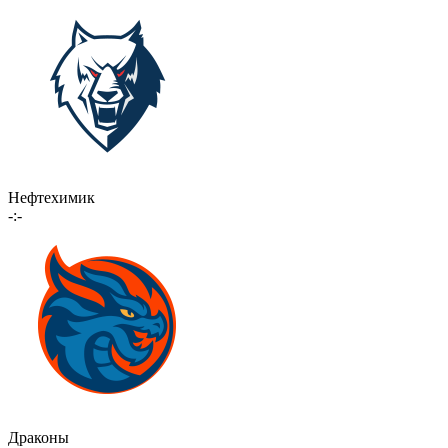
Нефтехимик
-:-
Драконы