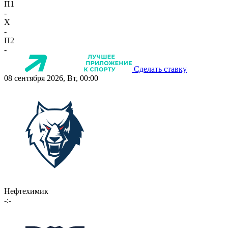
П1
-
X
-
П2
-
Сделать ставку
08 сентября 2026, Вт, 00:00
Нефтехимик
-:-