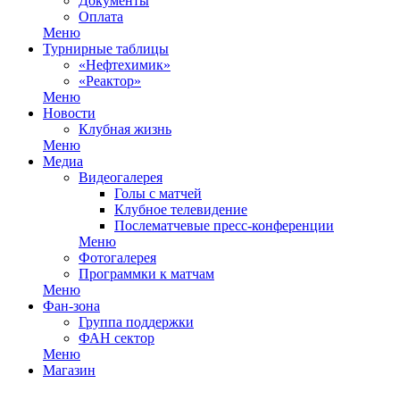
Документы
Оплата
Меню
Турнирные таблицы
«Нефтехимик»
«Реактор»
Меню
Новости
Клубная жизнь
Меню
Медиа
Видеогалерея
Голы с матчей
Клубное телевидение
Послематчевые пресс-конференции
Меню
Фотогалерея
Программки к матчам
Меню
Фан-зона
Группа поддержки
ФАН сектор
Меню
Магазин