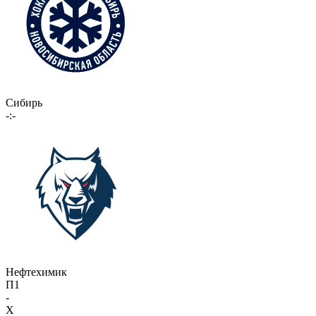
Сибирь
-:-
Нефтехимик
П1
-
X