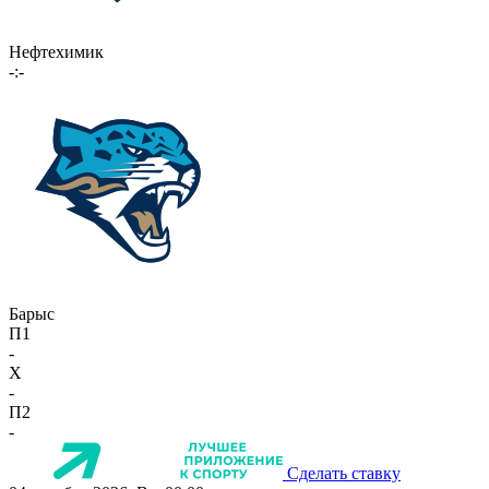
Нефтехимик
-:-
Барыс
П1
-
X
-
П2
-
Сделать ставку