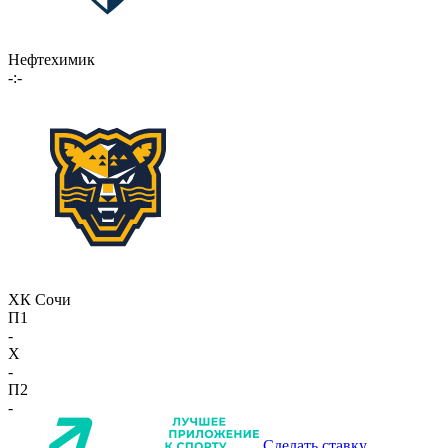
Нефтехимик
-:-
ХК Сочи
П1
-
X
-
П2
-
Сделать ставку