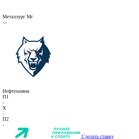
Металлург Мг
-:-
Нефтехимик
П1
-
X
-
П2
-
Сделать ставку