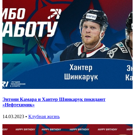
Энтони Камара и Хантер Шинкарук покидают
«Нефтехимик»
14.03.2023 •
Клубная жизнь