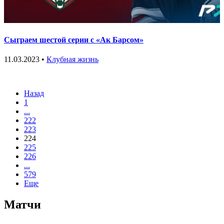
Сыграем шестой серии с «Ак Барсом»
11.03.2023 •
Клубная жизнь
Назад
1
...
222
223
224
225
226
...
579
Еще
Матчи