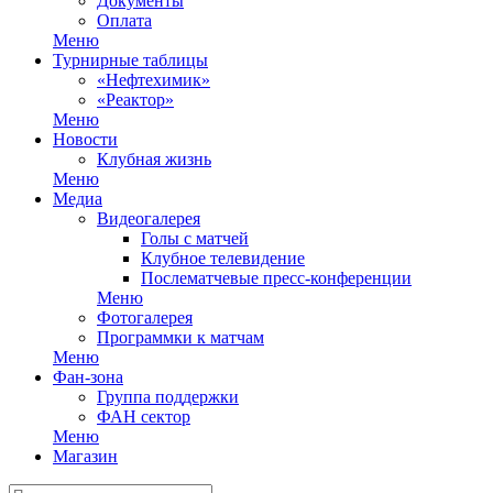
Документы
Оплата
Меню
Турнирные таблицы
«Нефтехимик»
«Реактор»
Меню
Новости
Клубная жизнь
Меню
Медиа
Видеогалерея
Голы с матчей
Клубное телевидение
Послематчевые пресс-конференции
Меню
Фотогалерея
Программки к матчам
Меню
Фан-зона
Группа поддержки
ФАН сектор
Меню
Магазин