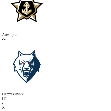
Адмирал
-:-
Нефтехимик
П1
-
X