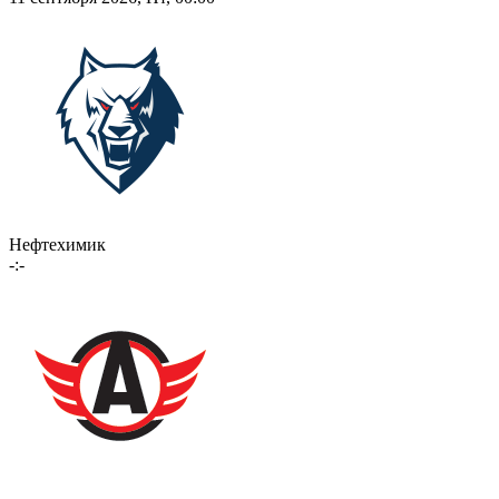
Нефтехимик
-:-