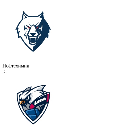
Нефтехимик
-:-