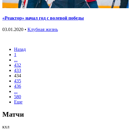
«Реактор» начал год с волевой победы
03.01.2020 •
Клубная жизнь
Назад
1
...
432
433
434
435
436
...
580
Еще
Матчи
кхл