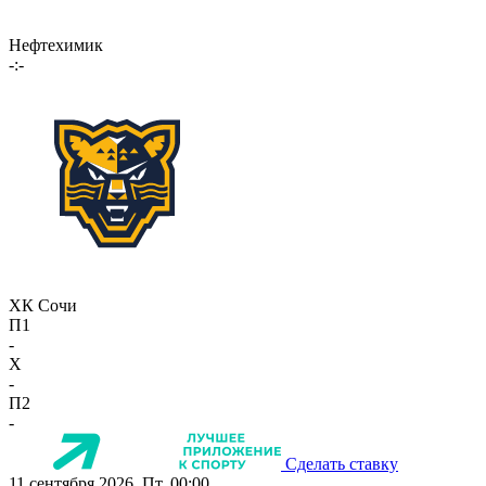
Нефтехимик
-:-
ХК Сочи
П1
-
X
-
П2
-
Сделать ставку
11 сентября 2026, Пт, 00:00