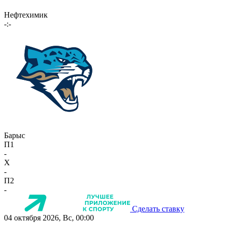
Нефтехимик
-:-
Барыс
П1
-
X
-
П2
-
Сделать ставку
04 октября 2026, Вс, 00:00