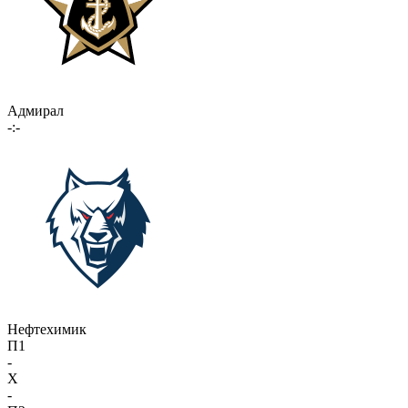
Адмирал
-:-
Нефтехимик
П1
-
X
-