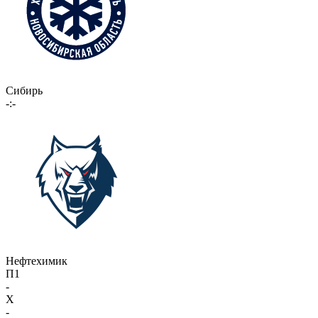
Сибирь
-:-
Нефтехимик
П1
-
X
-