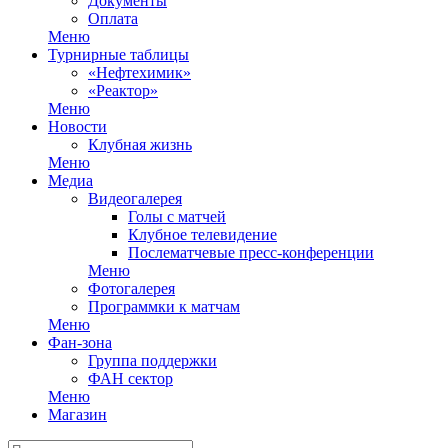
Документы
Оплата
Меню
Турнирные таблицы
«Нефтехимик»
«Реактор»
Меню
Новости
Клубная жизнь
Меню
Медиа
Видеогалерея
Голы с матчей
Клубное телевидение
Послематчевые пресс-конференции
Меню
Фотогалерея
Программки к матчам
Меню
Фан-зона
Группа поддержки
ФАН сектор
Меню
Магазин