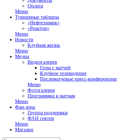
Документы
Оплата
Меню
Турнирные таблицы
«Нефтехимик»
«Реактор»
Меню
Новости
Клубная жизнь
Меню
Медиа
Видеогалерея
Голы с матчей
Клубное телевидение
Послематчевые пресс-конференции
Меню
Фотогалерея
Программки к матчам
Меню
Фан-зона
Группа поддержки
ФАН сектор
Меню
Магазин