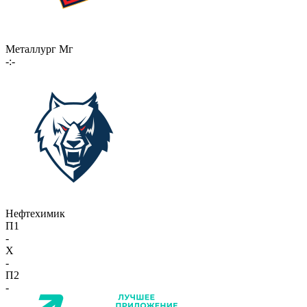
Металлург Мг
-:-
Нефтехимик
П1
-
X
-
П2
-