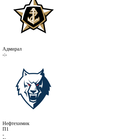
Адмирал
-:-
Нефтехимик
П1
-