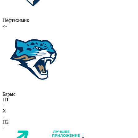
Нефтехимик
-:-
Барыс
П1
-
X
-
П2
-