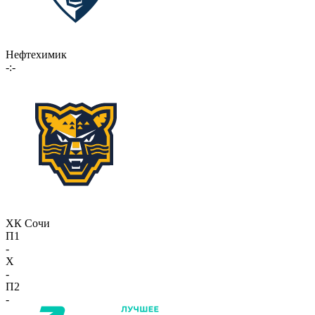
Нефтехимик
-:-
ХК Сочи
П1
-
X
-
П2
-