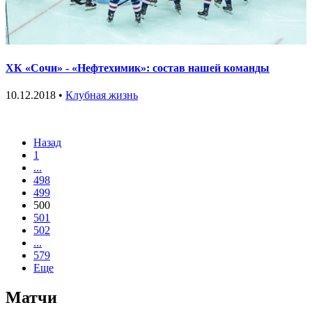
ХК «Сочи» - «Нефтехимик»: состав нашей команды
10.12.2018 •
Клубная жизнь
Назад
1
...
498
499
500
501
502
...
579
Еще
Матчи