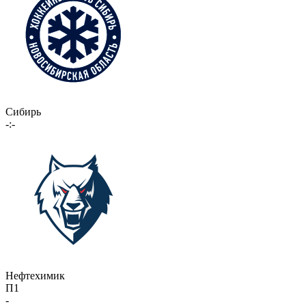
Сибирь
-:-
Нефтехимик
П1
-