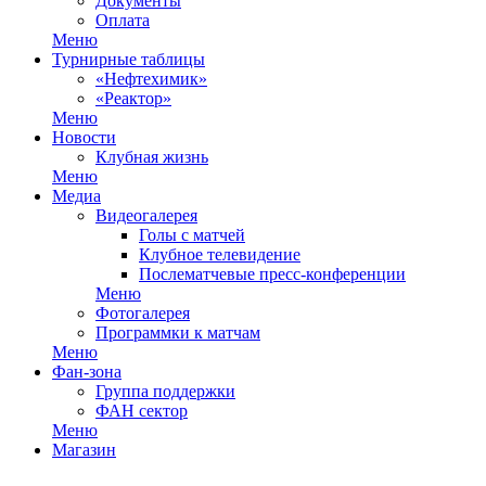
Документы
Оплата
Меню
Турнирные таблицы
«Нефтехимик»
«Реактор»
Меню
Новости
Клубная жизнь
Меню
Медиа
Видеогалерея
Голы с матчей
Клубное телевидение
Послематчевые пресс-конференции
Меню
Фотогалерея
Программки к матчам
Меню
Фан-зона
Группа поддержки
ФАН сектор
Меню
Магазин