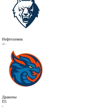
Нефтехимик
-:-
Драконы
П1
-