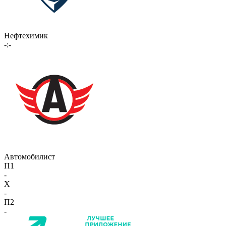
Нефтехимик
-:-
Автомобилист
П1
-
X
-
П2
-