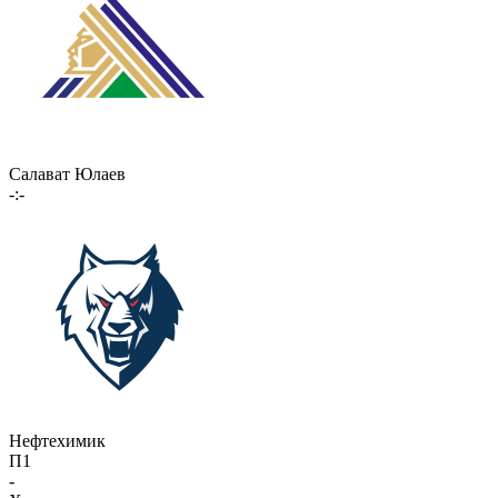
Салават Юлаев
-:-
Нефтехимик
П1
-