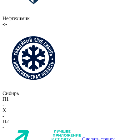
Нефтехимик
-:-
Сибирь
П1
-
X
-
П2
-
Сделать ставку