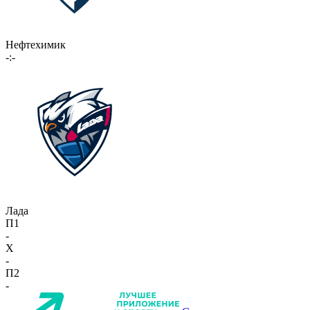
Нефтехимик
-:-
Лада
П1
-
X
-
П2
-