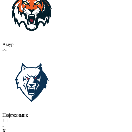
Амур
-:-
Нефтехимик
П1
-
X