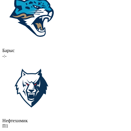
Барыс
-:-
Нефтехимик
П1