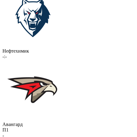
Нефтехимик
-:-
Авангард
П1
-