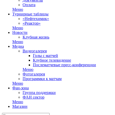
Документы
Оплата
Меню
Турнирные таблицы
«Нефтехимик»
«Реактор»
Меню
Новости
Клубная жизнь
Меню
Медиа
Видеогалерея
Голы с матчей
Клубное телевидение
Послематчевые пресс-конференции
Меню
Фотогалерея
Программки к матчам
Меню
Фан-зона
Группа поддержки
ФАН сектор
Меню
Магазин