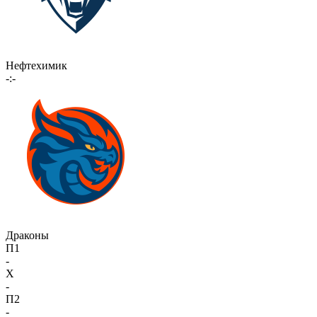
Нефтехимик
-:-
Драконы
П1
-
X
-
П2
-