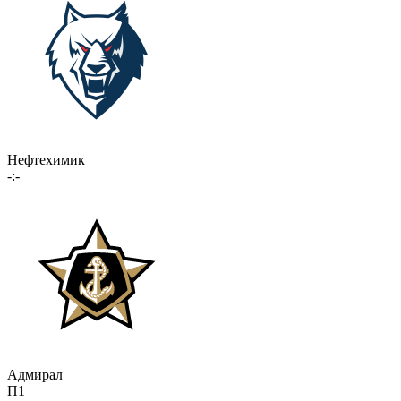
Нефтехимик
-:-
Адмирал
П1