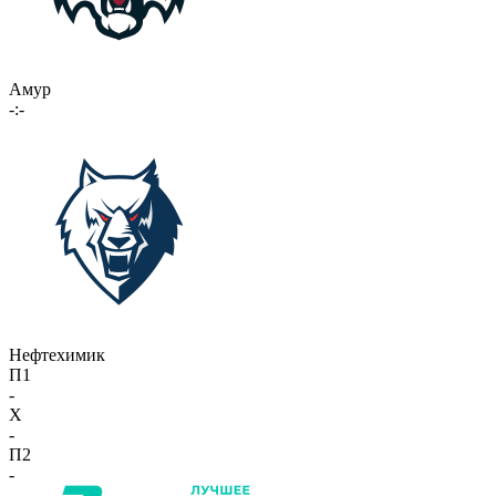
Амур
-:-
Нефтехимик
П1
-
X
-
П2
-