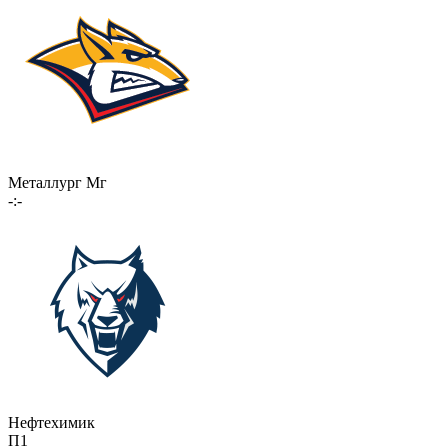
Металлург Мг
-:-
Нефтехимик
П1