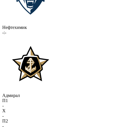
Нефтехимик
-:-
Адмирал
П1
-
X
-
П2
-