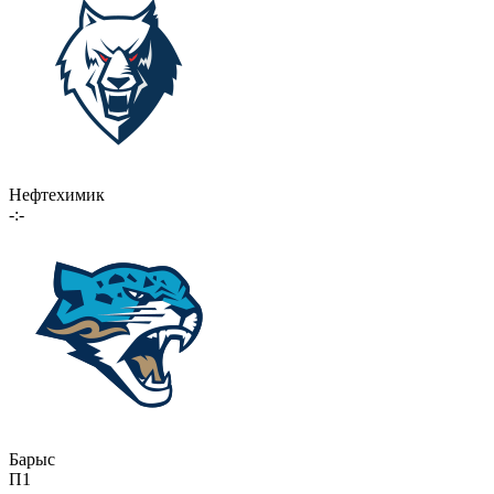
Нефтехимик
-:-
Барыс
П1