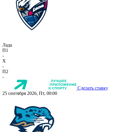
Лада
П1
-
X
-
П2
-
Сделать ставку
25 сентября 2026, Пт, 00:00