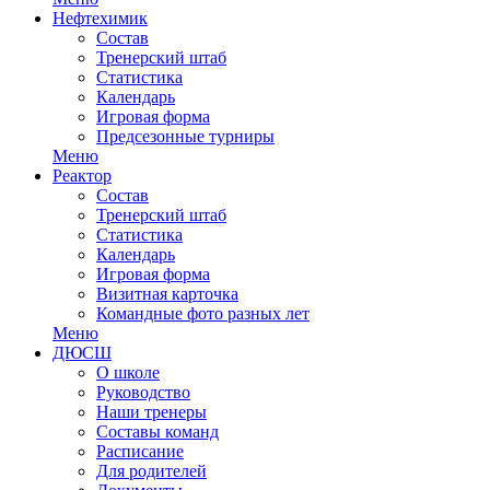
Нефтехимик
Состав
Тренерский штаб
Статистика
Календарь
Игровая форма
Предсезонные турниры
Меню
Реактор
Состав
Тренерский штаб
Статистика
Календарь
Игровая форма
Визитная карточка
Командные фото разных лет
Меню
ДЮСШ
О школе
Руководство
Наши тренеры
Составы команд
Расписание
Для родителей