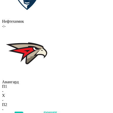
Нефтехимик
-:-
Авангард
П1
-
X
-
П2
-