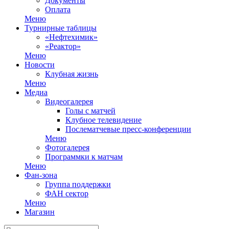
Документы
Оплата
Меню
Турнирные таблицы
«Нефтехимик»
«Реактор»
Меню
Новости
Клубная жизнь
Меню
Медиа
Видеогалерея
Голы с матчей
Клубное телевидение
Послематчевые пресс-конференции
Меню
Фотогалерея
Программки к матчам
Меню
Фан-зона
Группа поддержки
ФАН сектор
Меню
Магазин