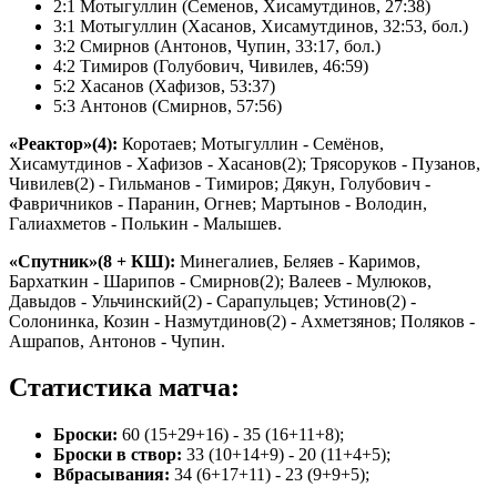
2:1 Мотыгуллин (Семенов, Хисамутдинов, 27:38)
3:1 Мотыгуллин (Хасанов, Хисамутдинов, 32:53, бол.)
3:2 Смирнов (Антонов, Чупин, 33:17, бол.)
4:2 Тимиров (Голубович, Чивилев, 46:59)
5:2 Хасанов (Хафизов, 53:37)
5:3 Антонов (Смирнов, 57:56)
«Реактор»(4):
Коротаев; Мотыгуллин - Семёнов,
Хисамутдинов - Хафизов - Хасанов(2); Трясоруков - Пузанов,
Чивилев(2) - Гильманов - Тимиров; Дякун, Голубович -
Фавричников - Паранин, Огнев; Мартынов - Володин,
Галиахметов - Полькин - Малышев.
«Спутник»(8 + КШ):
Минегалиев, Беляев - Каримов,
Бархаткин - Шарипов - Смирнов(2); Валеев - Мулюков,
Давыдов - Ульчинский(2) - Сарапульцев; Устинов(2) -
Солонинка, Козин - Назмутдинов(2) - Ахметзянов; Поляков -
Ашрапов, Антонов - Чупин.
Статистика матча:
Броски:
60 (15+29+16) - 35 (16+11+8);
Броски в створ:
33 (10+14+9) - 20 (11+4+5);
Вбрасывания:
34 (6+17+11) - 23 (9+9+5);