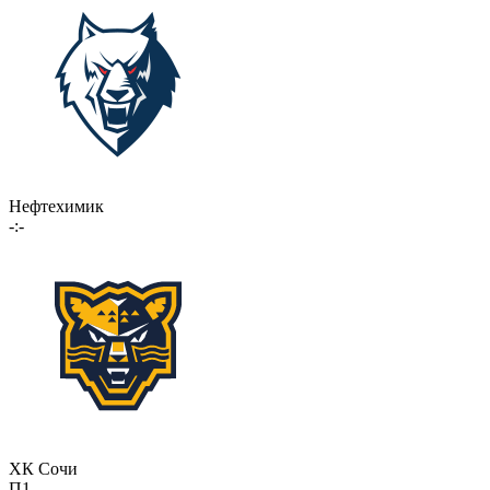
Нефтехимик
-:-
ХК Сочи
П1