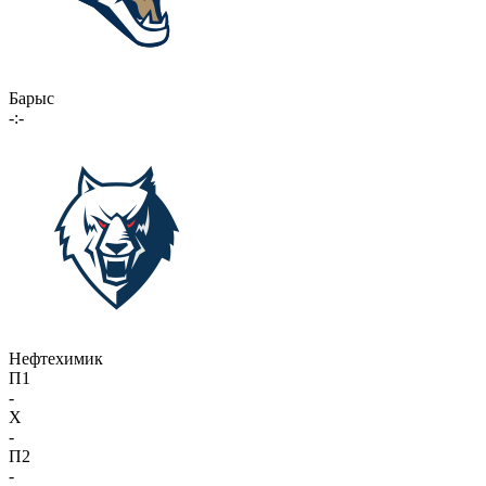
Барыс
-:-
Нефтехимик
П1
-
X
-
П2
-